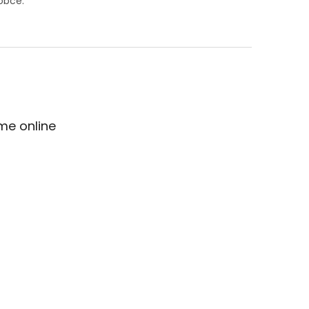
obce.
me online