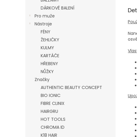
BALZÁMY
DÁRKOVÉ BALENÍ
Det
Pro muže
Použ
Nástroje
FÉNY
Nane
osvě
ŽEHLIČKY
KULMY
Vlas
KARTÁČE
HŘEBENY
NŮŽKY
Značky
AUTHENTIC BEAUTY CONCEPT
BIO IONIC
Upoz
FIBRE CLINIX
HAIRGRU
HOT TOOLS
CHROMA ID
K18 HAIR