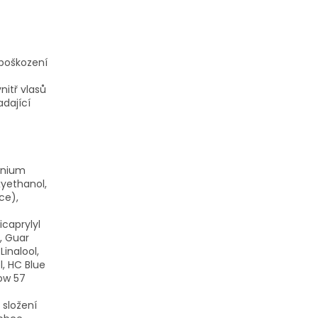
 poškození
itř vlasů
dající
monium
yethanol,
ce),
caprylyl
, Guar
inalool,
, HC Blue
low 57
 složení