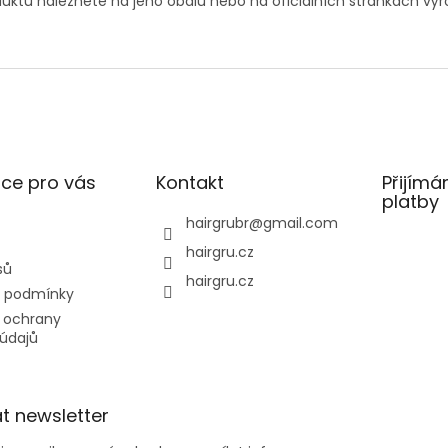
uktu naleznete na jeho obalu nebo na oficiálních stránkách výr
ce pro vás
Kontakt
Přijímá
platby
hairgrubr
@
gmail.com
hairgru.cz
sů
hairgru.cz
 podmínky
 ochrany
údajů
t newsletter