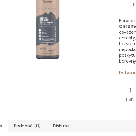
Barvící
Chroma
osvěžen
odrosty,
barvu a 
nepoško
poskytuj
barevný
Detailn
TISK
s
Podobné (8)
Diskuze