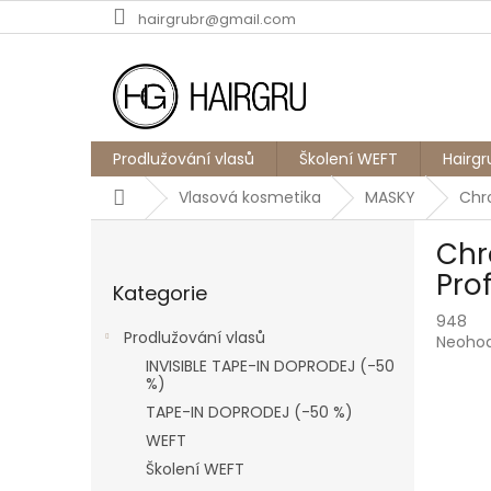
Přejít
hairgrubr@gmail.com
na
obsah
Prodlužování vlasů
Školení WEFT
Hairgr
Domů
Vlasová kosmetika
MASKY
Chr
P
Chr
o
Přeskočit
s
Pro
Kategorie
kategorie
t
948
r
Prodlužování vlasů
Průmě
Neoho
a
hodnoc
INVISIBLE TAPE-IN DOPRODEJ (-50
n
produk
%)
n
je
TAPE-IN DOPRODEJ (-50 %)
í
0,0
WEFT
p
z
5
a
Školení WEFT
hvězdič