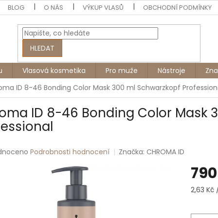
BLOG
O NÁS
VÝKUP VLASŮ
OBCHODNÍ PODMÍNKY
HLEDAT
u
Vlasová kosmetika
Pro muže
Nástroje
Zna
oma ID 8-46 Bonding Color Mask 300 ml Schwarzkopf Profession
oma ID 8-46 Bonding Color Mask 
fessional
rné
dnoceno
Podrobnosti hodnocení
Značka:
CHROMA ID
ení
790
tu
Měrná
2,63 Kč 
cena:
ek.