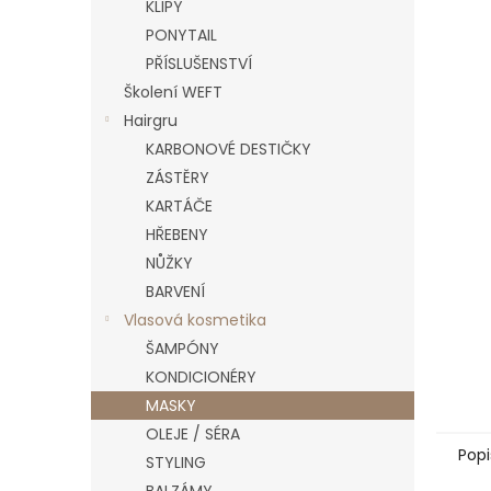
n
KLIPY
e
PONYTAIL
l
PŘÍSLUŠENSTVÍ
Školení WEFT
Hairgru
KARBONOVÉ DESTIČKY
ZÁSTĚRY
KARTÁČE
HŘEBENY
NŮŽKY
BARVENÍ
Vlasová kosmetika
ŠAMPÓNY
KONDICIONÉRY
MASKY
OLEJE / SÉRA
Popi
STYLING