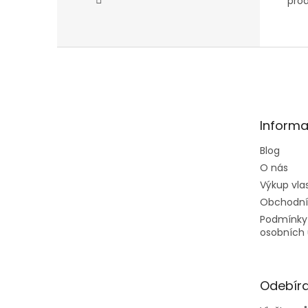
prod
Z
á
p
a
t
Informa
í
Blog
O nás
Výkup vla
Obchodní
Podmínky
osobních 
Odebíra