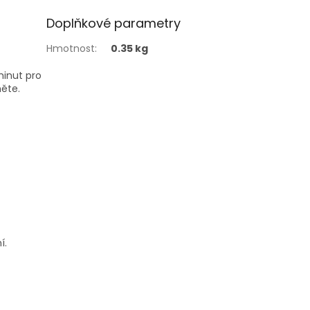
Doplňkové parametry
Hmotnost
:
0.35 kg
minut pro
něte.
í.