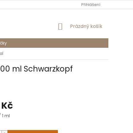
PODMÍNKY OCHRANY OSOBNÍCH ÚDAJŮ
Přihlášení
NÁKUPNÍ
Prázdný košík
KOŠÍK
čky
al
300 ml Schwarzkopf
 Kč
/ 1 ml