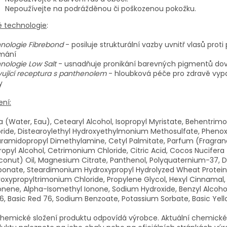
Nepoužívejte na podrážděnou či poškozenou pokožku.
é technologie
:
nologie Fibrebond
- posiluje strukturální vazby uvnitř vlasů proti
ámání
nologie Low Salt
- usnadňuje pronikání barevných pigmentů dovn
vující receptura s panthenolem
- hloubková péče pro zdravě vypa
y
ení:
 (Water, Eau), Cetearyl Alcohol, Isopropyl Myristate, Behentri
ride, Distearoylethyl Hydroxyethylmonium Methosulfate, Phenox
ramidopropyl Dimethylamine, Cetyl Palmitate, Parfum (Fragran
ropyl Alcohol, Cetrimonium Chloride, Citric Acid, Cocos Nucifera
onut) Oil, Magnesium Citrate, Panthenol, Polyquaternium-37, Di
bonate, Steardimonium Hydroxypropyl Hydrolyzed Wheat Protein
oxypropyltrimonium Chloride, Propylene Glycol, Hexyl Cinnamal, L
nene, Alpha-Isomethyl Ionone, Sodium Hydroxide, Benzyl Alcohol
16, Basic Red 76, Sodium Benzoate, Potassium Sorbate, Basic Yel
hemické složení produktu odpovídá výrobce. Aktuální chemické