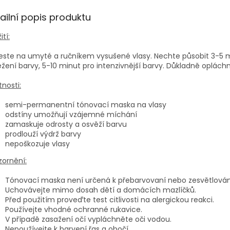
ailní popis produktu
ití:
ste na umyté a ručníkem vysušené vlasy. Nechte působit 3-5 
žení barvy, 5-10 minut pro intenzivnější barvy. Důkladně oplách
tnosti:
semi-permanentní tónovací maska na vlasy
odstíny umožňují vzájemné míchání
zamaskuje odrosty a osvěží barvu
prodlouží výdrž barvy
nepoškozuje vlasy
ornění:
Tónovací maska není určená k přebarvovaní nebo zesvětlován
Uchovávejte mimo dosah dětí a domácích mazlíčků.
Před použitím proveďte test citlivosti na alergickou reakci.
Používejte vhodné ochranné rukavice.
V případě zasažení očí vypláchněte oči vodou.
Nepoužívejte k barvení řas a obočí.