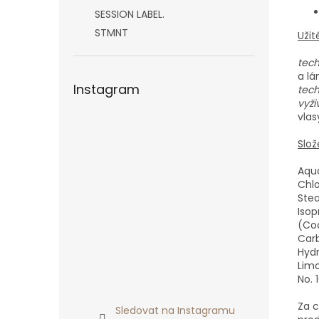
SESSION LABEL.
STMNT
Užit
tech
a l
Instagram
tech
vyži
vlas
Slož
Aqua
Chlo
Stea
Isop
(Coc
Car
Hydr
Limo
No. 
Za c
Sledovat na Instagramu