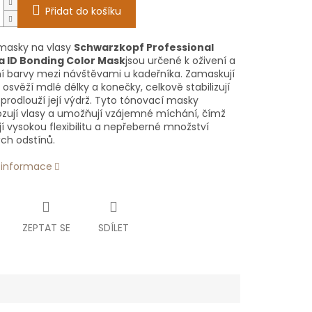
Přidat do košíku
 masky na vlasy
Schwarzkopf Professional
 ID Bonding Color Mask
jsou určené k oživení a
í barvy mezi návštěvami u kadeřníka. Zamaskují
 osvěží mdlé délky a konečky, celkově stabilizují
prodlouží její výdrž. Tyto tónovací masky
zují vlasy a umožňují vzájemné míchání, čímž
í vysokou flexibilitu a nepřeberné množství
ch odstínů.
í informace
ZEPTAT SE
SDÍLET