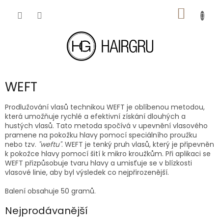
Přejít
NÁKUP
na
obsah
KOŠÍK
WEFT
Prodlužování vlasů technikou WEFT je oblíbenou metodou,
která umožňuje rychlé
a efektivní získání dlouhých
a
hustých vlasů. Tato metoda spočívá v upevnění vlasového
pramene na pokožku hlavy pomocí speciálního proužku
nebo tzv.
"weftu"
.
WEFT je tenký pruh vlasů, který je připevněn
k pokožce hlavy pomocí šití k mikro kroužkům. Při aplikaci se
WEFT přizpůsobuje tvaru hlavy
a umisťuje se v blízkosti
vlasové linie, aby byl výsledek co nejpřirozenější.
Balení obsahuje 50 gramů.
Nejprodávanější