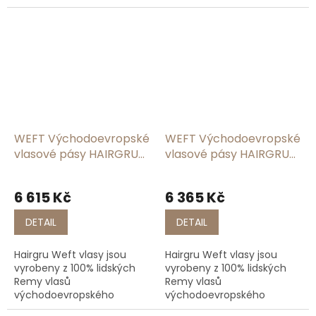
původu, což zaručuje
původu, což zaručuje
jemnost, lesk a dlouhou
jemnost, lesk a dlouhou
životnost. Na rozdíl od
životnost. Na rozdíl od
levnějších variant si vlasy...
levnějších variant si vlasy...
WEFT Východoevropské
WEFT Východoevropské
vlasové pásy HAIRGRU
vlasové pásy HAIRGRU
#T5-9:613
#1B
6 615 Kč
6 365 Kč
DETAIL
DETAIL
Hairgru Weft vlasy jsou
Hairgru Weft vlasy jsou
vyrobeny z 100% lidských
vyrobeny z 100% lidských
Remy vlasů
Remy vlasů
východoevropského
východoevropského
původu, což zaručuje
původu, což zaručuje