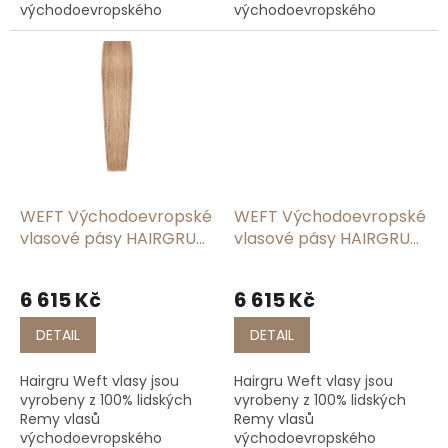
východoevropského
východoevropského
původu, což zaručuje
původu, což zaručuje
jemnost, lesk a dlouhou
jemnost, lesk a dlouhou
životnost. Na rozdíl od
životnost. Na rozdíl od
levnějších variant si vlasy...
levnějších variant si vlasy...
WEFT Východoevropské
WEFT Východoevropské
vlasové pásy HAIRGRU
vlasové pásy HAIRGRU
#M8:613
#M9:613
6 615 Kč
6 615 Kč
DETAIL
DETAIL
Hairgru Weft vlasy jsou
Hairgru Weft vlasy jsou
vyrobeny z 100% lidských
vyrobeny z 100% lidských
Remy vlasů
Remy vlasů
východoevropského
východoevropského