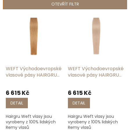
n
OTEVŘÍT FILTR
í
p
V
r
ý
o
p
d
i
u
s
k
p
t
r
ů
o
d
WEFT Východoevropské
WEFT Východoevropské
u
vlasové pásy HAIRGRU
vlasové pásy HAIRGRU
k
#10
#1001
t
6 615 Kč
6 615 Kč
ů
DETAIL
DETAIL
Hairgru Weft vlasy jsou
Hairgru Weft vlasy jsou
vyrobeny z 100% lidských
vyrobeny z 100% lidských
Remy vlasů
Remy vlasů