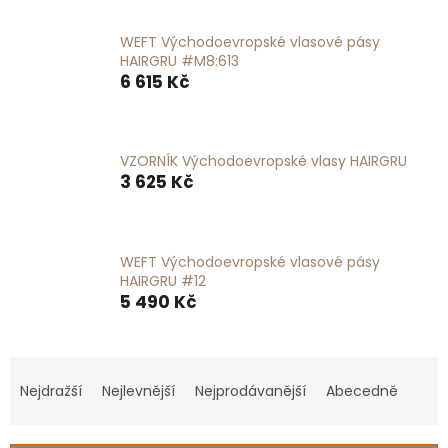
WEFT Východoevropské vlasové pásy
HAIRGRU #M8:613
6 615 Kč
VZORNÍK Východoevropské vlasy HAIRGRU
3 625 Kč
WEFT Východoevropské vlasové pásy
HAIRGRU #12
5 490 Kč
Ř
a
Nejdražší
Nejlevnější
Nejprodávanější
Abecedně
z
e