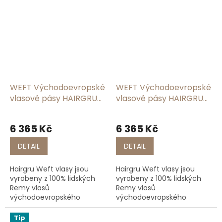
jemnost, lesk a dlouhou
jemnost, lesk a dlouhou
životnost. Na rozdíl od
životnost. Na rozdíl od
levnějších variant si vlasy...
levnějších variant si vlasy...
WEFT Východoevropské
WEFT Východoevropské
vlasové pásy HAIRGRU
vlasové pásy HAIRGRU
#2
#4
6 365 Kč
6 365 Kč
DETAIL
DETAIL
Hairgru Weft vlasy jsou
Hairgru Weft vlasy jsou
vyrobeny z 100% lidských
vyrobeny z 100% lidských
Remy vlasů
Remy vlasů
východoevropského
východoevropského
původu, což zaručuje
původu, což zaručuje
jemnost, lesk a dlouhou
jemnost, lesk a dlouhou
Tip