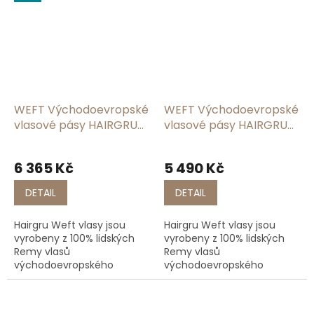
životnost. Na rozdíl od
životnost. Na rozdíl od
levnějších variant si vlasy...
levnějších variant si vlasy...
WEFT Východoevropské
WEFT Východoevropské
vlasové pásy HAIRGRU
vlasové pásy HAIRGRU
#T1b:4
#12
6 365 Kč
5 490 Kč
DETAIL
DETAIL
Hairgru Weft vlasy jsou
Hairgru Weft vlasy jsou
vyrobeny z 100% lidských
vyrobeny z 100% lidských
Remy vlasů
Remy vlasů
východoevropského
východoevropského
původu, což zaručuje
původu, což zaručuje
jemnost, lesk a dlouhou
jemnost, lesk a dlouhou
životnost. Na rozdíl od
životnost. Na rozdíl od