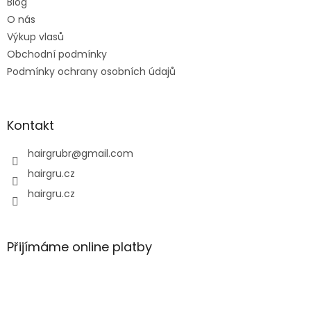
Blog
í
O nás
Výkup vlasů
Obchodní podmínky
Podmínky ochrany osobních údajů
Kontakt
hairgrubr
@
gmail.com
hairgru.cz
hairgru.cz
Přijímáme online platby