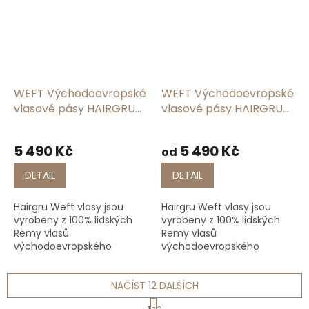
levnějších variant si vlasy...
levnějších variant si vlasy...
WEFT Východoevropské
WEFT Východoevropské
vlasové pásy HAIRGRU
vlasové pásy HAIRGRU
#22 A
#7
5 490 Kč
5 490 Kč
od
DETAIL
DETAIL
Hairgru Weft vlasy jsou
Hairgru Weft vlasy jsou
vyrobeny z 100% lidských
vyrobeny z 100% lidských
Remy vlasů
Remy vlasů
východoevropského
východoevropského
původu, což zaručuje
původu, což zaručuje
jemnost, lesk a dlouhou
jemnost, lesk a dlouhou
životnost. Na rozdíl od
NAČÍST 12 DALŠÍCH
životnost. Na rozdíl od
levnějších variant si vlasy...
levnějších variant si vlasy...
S