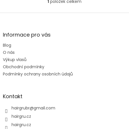
1
položek celkem
O
v
l
Z
á
á
d
p
a
a
Informace pro vás
c
t
í
Blog
í
p
O nás
r
v
Výkup vlasů
k
Obchodní podmínky
y
Podmínky ochrany osobních údajů
v
ý
p
i
Kontakt
s
u
hairgrubr
@
gmail.com
hairgru.cz
hairgru.cz