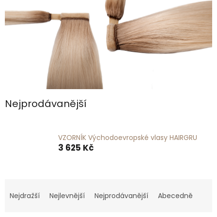
Nejprodávanější
VZORNÍK Východoevropské vlasy HAIRGRU
3 625 Kč
Ř
a
Nejdražší
Nejlevnější
Nejprodávanější
Abecedně
z
e