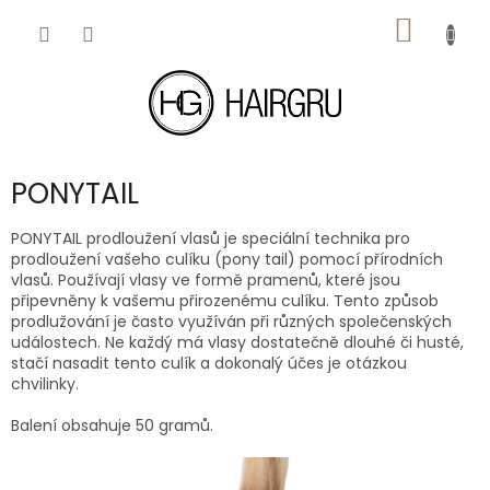
Přejít
NÁKUP
na
obsah
KOŠÍK
PONYTAIL
PONYTAIL prodloužení vlasů je speciální technika pro
prodloužení vašeho culíku (pony tail) pomocí přírodních
vlasů. Používají vlasy ve formě pramenů, které jsou
připevněny k vašemu přirozenému culíku. Tento způsob
prodlužování je často využíván při různých společenských
událostech. Ne každý má vlasy dostatečně dlouhé či husté,
stačí nasadit tento culík a dokonalý účes je otázkou
chvilinky.
Balení obsahuje 50 gramů.