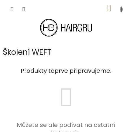
Přejít
NÁKUP
na
obsah
KOŠÍK
Školení WEFT
Produkty teprve připravujeme.
Můžete se ale podívat na ostatní