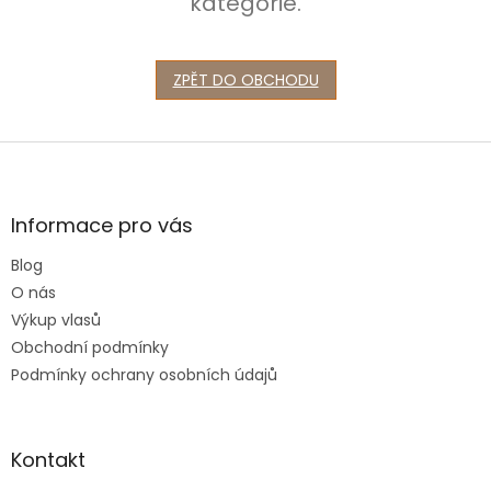
kategorie.
ZPĚT DO OBCHODU
Z
á
p
a
Informace pro vás
t
Blog
í
O nás
Výkup vlasů
Obchodní podmínky
Podmínky ochrany osobních údajů
Kontakt