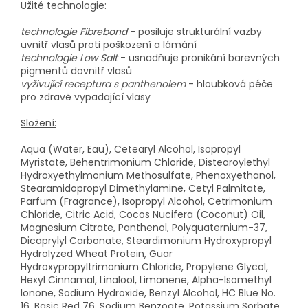
Užité technologie
:
technologie Fibrebond
- posiluje strukturální vazby
uvnitř vlasů proti poškození a lámání
technologie Low Salt
- usnadňuje pronikání barevných
pigmentů dovnitř vlasů
vyživující receptura s panthenolem
- hloubková péče
pro zdravě vypadající vlasy
Složení:
Aqua (Water, Eau), Cetearyl Alcohol, Isopropyl
Myristate, Behentrimonium Chloride, Distearoylethyl
Hydroxyethylmonium Methosulfate, Phenoxyethanol,
Stearamidopropyl Dimethylamine, Cetyl Palmitate,
Parfum (Fragrance), Isopropyl Alcohol, Cetrimonium
Chloride, Citric Acid, Cocos Nucifera (Coconut) Oil,
Magnesium Citrate, Panthenol, Polyquaternium-37,
Dicaprylyl Carbonate, Steardimonium Hydroxypropyl
Hydrolyzed Wheat Protein, Guar
Hydroxypropyltrimonium Chloride, Propylene Glycol,
Hexyl Cinnamal, Linalool, Limonene, Alpha-Isomethyl
Ionone, Sodium Hydroxide, Benzyl Alcohol, HC Blue No.
16, Basic Red 76, Sodium Benzoate, Potassium Sorbate,