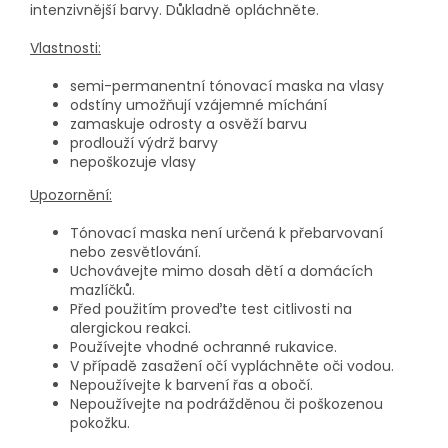
intenzivnější barvy. Důkladně opláchněte.
Vlastnosti:
semi-permanentní tónovací maska na vlasy
odstíny umožňují vzájemné míchání
zamaskuje odrosty a osvěží barvu
prodlouží výdrž barvy
nepoškozuje vlasy
Upozornění:
Tónovací maska není určená k přebarvovaní
nebo zesvětlování.
Uchovávejte mimo dosah dětí a domácích
mazlíčků.
Před použitím proveďte test citlivosti na
alergickou reakci.
Používejte vhodné ochranné rukavice.
V případě zasažení očí vypláchněte oči vodou.
Nepoužívejte k barvení řas a obočí.
Nepoužívejte na podrážděnou či poškozenou
pokožku.