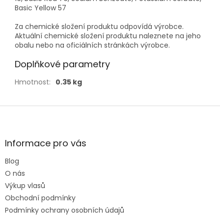
Basic Yellow 57
Za chemické složení produktu odpovídá výrobce.
Aktuální chemické složení produktu naleznete na jeho
obalu nebo na oficiálních stránkách výrobce.
Doplňkové parametry
Hmotnost
:
0.35 kg
Z
á
p
a
Informace pro vás
t
Blog
í
O nás
Výkup vlasů
Obchodní podmínky
Podmínky ochrany osobních údajů