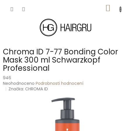
Přejít
NÁKUP
na
obsah
KOŠÍK
Chroma ID 7-77 Bonding Color
Mask 300 ml Schwarzkopf
Professional
946
Průměrné
Neohodnoceno
Podrobnosti hodnocení
hodnocení
Značka:
CHROMA ID
produktu
je
0,0
z
5
hvězdiček.