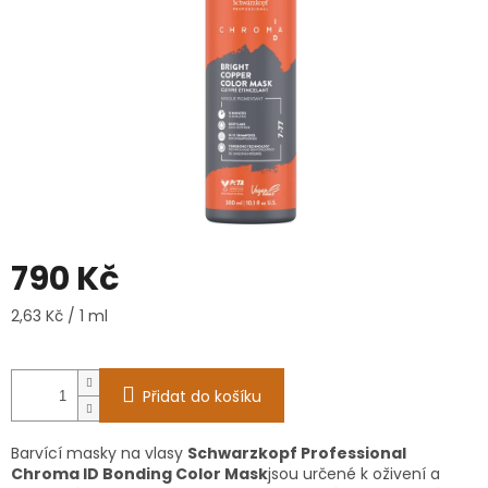
790 Kč
Měrná
2,63 Kč / 1 ml
cena:
Přidat do košíku
Barvící masky na vlasy
Schwarzkopf Professional
Chroma ID Bonding Color Mask
jsou určené k oživení a