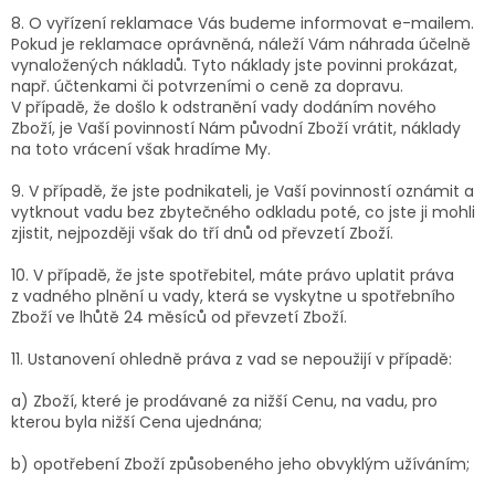
8. O vyřízení reklamace Vás budeme informovat e-mailem.
Pokud je reklamace oprávněná, náleží Vám náhrada účelně
vynaložených nákladů. Tyto náklady jste povinni prokázat,
např. účtenkami či potvrzeními o ceně za dopravu.
V případě, že došlo k odstranění vady dodáním nového
Zboží, je Vaší povinností Nám původní Zboží vrátit, náklady
na toto vrácení však hradíme My.
9. V případě, že jste podnikateli, je Vaší povinností oznámit a
vytknout vadu bez zbytečného odkladu poté, co jste ji mohli
zjistit, nejpozději však do tří dnů od převzetí Zboží.
10. V případě, že jste spotřebitel, máte právo uplatit práva
z vadného plnění u vady, která se vyskytne u spotřebního
Zboží ve lhůtě 24 měsíců od převzetí Zboží.
11. Ustanovení ohledně práva z vad se nepoužijí v případě:
a) Zboží, které je prodávané za nižší Cenu, na vadu, pro
kterou byla nižší Cena ujednána;
b) opotřebení Zboží způsobeného jeho obvyklým užíváním;