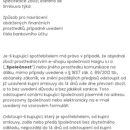
Specifikace Zboží, kterého se
Smlouva týká:
Způsob pro navrácení
obdržených finančních
prostředků, případně uvedení
čísla bankovního účtu:
Je-li kupující spotřebitelem má právo v případě, že objednal
zboží prostřednictvím e-shopu společnosti Haigru s.r.o.
(„
Společnost
“) nebo jiného prostředku komunikace na
dálku, mimo případy uvedené v § 1837 zák. č. 89/2012 Sb.,
občanský zákoník, ve znění pozdějších předpisů odstoupit od
již uzavřené kupní smlouvy do 14 dnů ode dne převzetí zboží,
a to bez uvedení důvodu a bez jakékoli sankce. Toto
odstoupení oznámí kupující Společnosti písemně na adresu
provozovny Společnosti nebo elektronicky na e-mail
uvedený na vzorovém formuláři.
Odstoupí-li kupující, který je spotřebitelem, od kupní
smlouvy, zašle nebo předá Společnosti bez zbytečného
odkladu, nejpozději do 14 dnů od odstoupení od kupní