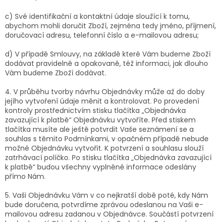
c) Své identifikační a kontaktní údaje sloužící k tomu,
abychom mohli doručit Zboží, zejména tedy jméno, příjmení,
doručovací adresu, telefonní číslo a e-mailovou adresu;
d) V případě Smlouvy, na základě které Vám budeme Zboží
dodávat pravidelně a opakovaně, též informaci, jak dlouho
Vám budeme Zboží dodávat.
4. V průběhu tvorby návrhu Objednávky může až do doby
jejího vytvoření údaje měnit a kontrolovat. Po provedení
kontroly prostřednictvím stisku tlačítka „Objednávka
zavazující k platbě“ Objednávku vytvoříte. Před stiskem
tlačítka musíte ale ještě potvrdit Vaše seznámení se a
souhlas s těmito Podmínkami, v opačném případě nebude
možné Objednávku vytvořit. K potvrzení a souhlasu slouží
zatrhávací políčko. Po stisku tlačítka „Objednávka zavazující
k platbě“ budou všechny vyplněné informace odeslány
přímo Nám.
5. Vaši Objednávku Vám v co nejkratší době poté, kdy Nám
bude doručena, potvrdíme zprávou odeslanou na Vaši e-
mailovou adresu zadanou v Objednávce. Součástí potvrzení