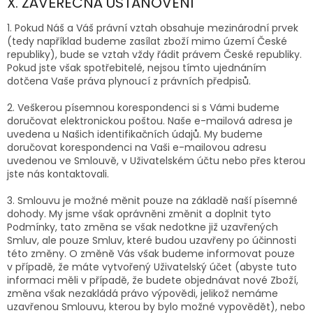
X. ZÁVĚREČNÁ USTANOVENÍ
1. Pokud Náš a Váš právní vztah obsahuje mezinárodní prvek
(tedy například budeme zasílat zboží mimo území České
republiky), bude se vztah vždy řádit právem České republiky.
Pokud jste však spotřebitelé, nejsou tímto ujednáním
dotčena Vaše práva plynoucí z právních předpisů.
2. Veškerou písemnou korespondenci si s Vámi budeme
doručovat elektronickou poštou. Naše e-mailová adresa je
uvedena u Našich identifikačních údajů. My budeme
doručovat korespondenci na Vaši e-mailovou adresu
uvedenou ve Smlouvě, v Uživatelském účtu nebo přes kterou
jste nás kontaktovali.
3. Smlouvu je možné měnit pouze na základě naší písemné
dohody. My jsme však oprávněni změnit a doplnit tyto
Podmínky, tato změna se však nedotkne již uzavřených
Smluv, ale pouze Smluv, které budou uzavřeny po účinnosti
této změny.
O změně Vás však budeme informovat pouze
v případě, že máte vytvořený Uživatelský účet (abyste tuto
informaci měli v případě, že budete obje
dnávat nové Zboží,
změna však nezakládá právo výpovědi, jelikož nemáme
uzavřenou Smlouvu, kterou by bylo možné vypovědět), nebo