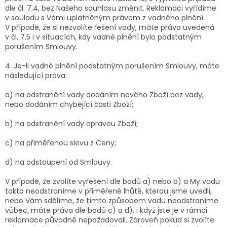
dle čl. 7.4, bez Našeho souhlasu změnit. Reklamaci vyřídíme
v souladu s Vámi uplatněným právem z vadného plnění.
V případě, že si nezvolíte řešení vady, máte práva uvedená
v čl. 7.5 i v situacích, kdy vadné plnění bylo podstatným
porušením Smlouvy.
4. Je-li vadné plnění podstatným porušením Smlouvy, máte
následující práva:
a) na odstranění vady dodáním nového Zboží bez vady,
nebo dodáním chybějící části Zboží;
b) na odstranění vady opravou Zboží;
c) na přiměřenou slevu z Ceny;
d) na odstoupení od Smlouvy.
V případě, že zvolíte vyřešení dle bodů a) nebo b) a My vadu
takto neodstraníme v přiměřené lhůtě, kterou jsme uvedli,
nebo Vám sdělíme, že tímto způsobem vadu neodstraníme
vůbec, máte práva dle bodů c) a d), i když jste je v rámci
reklamace původně nepožadovali. Zároveň pokud si zvolíte