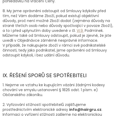
pohledávku na vrácení Ceny.
8. My jsme oprávněni odstoupit od Smlouvy kdykoliv před
tím, než Vám dodáme Zboží, pokud existují objektivní
důvody, proč není možné Zboží dodat (zejména důvody na
straně třetích osob nebo důvody spočívající v povaze Zboží),
a to i před uplynutím doby uvedené v čl.
VI.9.
Podmínek.
Můžeme také od Smlouvy odstoupit, pokud je zjevné, že jste
uvedli v Objednávce záměrně nesprávné informace.
V případě, že nakupujete zboží v rámci své podnikatelské
činnosti, tedy jako podnikatel, jsme oprávněni od Smlouvy
odstoupit kdykoli, i bez udání důvodu.
IX. ŘEŠENÍ SPORŮ SE SPOTŘEBITELI
1. Nejsme ve vztahu ke kupujícím vázáni žádnými kodexy
chování ve smyslu ustanovení § 1826 odst. 1 písm. e)
Občanského zákoníku.
2. Vyřizování stížností spotřebitelů zajišťujeme
prostřednictvím elektronické adresy
info@hairgru.cz
.
I
nformaci o vyřízení stížnosti zašleme na elektronickou