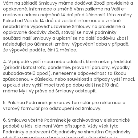
Vám na základě Smlouvy máme dodávat Zboží pravidelně a
opakovaně. Informace o změně Vám zašleme na Vaši e-
mailovou adresu nejméně 14 dní před účinností této změny.
Pokud od Vás do 14 dnů od zaslání informace o změně
neobdržíme výpověď uzavřené Smlouvy na pravidelné a
opakované dodávky Zboží, stávají se nové podmínky
součástí naší Smlouvy a uplatní se na další dodávku Zboží
následující po účinnosti změny. Výpovědní doba v případě,
že výpověď podáte,
činí 2 měsíce.
4. V případě vyšší moci nebo událostí, které nelze předvídat
(přírodní katastrofa, pandemie, provozní poruchy, výpadky
subdodavatelů apod.), neneseme odpovědnost za škodu
způsobenou v důsledku nebo souvislosti s případy vyšší moci,
a pokud stav vyšší moci trvá po dobu delší než 10 dnů,
máme My i Vy právo od Smlouvy odstoupit.
5. Přílohou Podmínek je vzorový formulář pro reklamaci a
vzorový formulář pro odstoupení od Smlouvy.
6. Smlouva včetně Podmínek je archivována v elektronické
podobě u Nás, ale není Vám přístupná. Vždy však tyto
Podmínky a potvrzení Objednávky se shrnutím Objednávky
obdržíte e-mailem a budete tedy mít vždy přístup ke