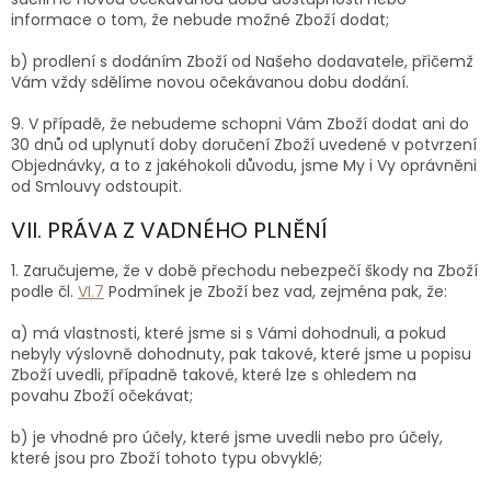
informace o tom, že nebude možné Zboží dodat;
b) prodlení s dodáním Zboží od Našeho dodavatele, přičemž
Vám vždy sdělíme novou očekávanou dobu dodání.
9.
V případě, že nebudeme schopni Vám Zboží dodat ani do
30 dnů od uplynutí doby doručení Zboží uvedené v potvrzení
Objednávky, a to z jakéhokoli důvodu, jsme My i Vy oprávněni
od Smlouvy odstoupit.
VII. PRÁVA Z VADNÉHO PLNĚNÍ
1.
Zaručujeme, že v době přechodu nebezpečí škody na Zboží
podle čl.
VI.
7
Podmínek je Zboží bez vad, zejména pak, že:
a) má vlastnosti, které jsme si s Vámi dohodnuli, a pokud
nebyly výslovně dohodnuty, pak takové, které jsme u popisu
Zboží uvedli, případně takové, které lze s ohledem na
povahu Zboží očekávat;
b) je vhodné pro účely, které jsme uvedli nebo pro účely,
které jsou pro Zboží tohoto typu obvyklé;