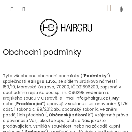
Přejít
NÁKUP
na
obsah
KOŠÍK
Obchodní podmínky
Tyto všeobecné obchodní podmínky (“
Podmínky
”)
společnosti
Hairgru s.r.o.
, se sídlem
Jiráskovo náměstí
159/10, Moravská Ostrava, 70200
, IČO
21696209
, zapsaná v
obchodním rejstříku pod sp. zn. C96298 vedeném u
Krajského soudu v Ostravě
,
e
-mail
info@hairgru.cz
(„
My
”
nebo „
Prodávající
”) upravují v souladu s ustanovením § 1751
odst. 1 zákona č. 89/2012 Sb., občanský zákoník, ve znění
pozdějších předpisů („
Občanský zákoník
“) vzájemná práva
a povinnosti Vás, jakožto kupujících, a Nás, jakožto
prodávajících, vzniklá v souvislosti nebo na základě kupní
smlouvy („
Smlouva
“) uzavřené prostřednictvím E-shopu na