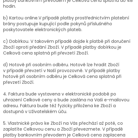
platby bankovním převodem je Celková cena splatná do 48
hodin.
b) Kartou online.
V případě platby prostřednictvím platební
brány postupuje kupující podle pokynů příslušného
poskytovatele elektronických plateb.
c) Dobírkou.
V takovém případě dojde k platbě při doručení
Zboží oproti předání Zboží. V případě platby dobírkou je
Celková cena splatná při převzetí Zboží.
d) Hotově při osobním odběru. Hotově lze hradit Zboží
v případě převzetí v Naší provozovně. V případě platby
hotově při osobním odběru je Celková cena splatná při
převzetí Zboží.
4. Faktura bude vystavena v elektronické podobě po
uhrazení Celkové ceny a bude zaslána na Vaši e-mailovou
adresu. Faktura bude též fyzicky přiložena ke Zboží a
dostupná v Uživatelském úču.
5. Vlastnické právo ke Zboží na Vás přechází až poté, co
zaplatíte Celkovou cenu a Zboží převezmete. V případě
platby bankovním převodem je Celková cena zaplacena