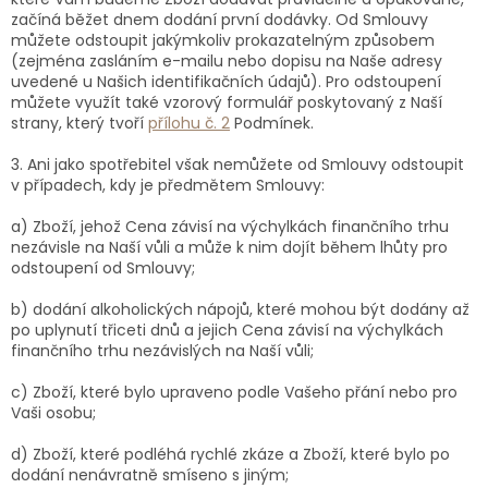
začíná běžet dnem dodání první dodávky. Od Smlouvy
můžete odstoupit jakýmkoliv prokazatelným způsobem
(zejména zasláním e-mailu nebo dopisu na Naše adresy
uvedené u Našich identifikačních údajů). Pro odstoupení
můžete využít také vzorový formulář poskytovaný z Naší
strany, který tvoří
přílohu č. 2
Podmínek.
3. Ani jako spotřebitel však nemůžete od Smlouvy odstoupit
v případech, kdy je předmětem Smlouvy:
a) Zboží, jehož Cena závisí na výchylkách finančního trhu
nezávisle na Naší vůli a může k nim dojít během lhůty pro
odstoupení od Smlouvy;
b) dodání alkoholických nápojů, které mohou být dodány až
po uplynutí třiceti dnů a jejich Cena závisí na výchylkách
finančního trhu nezávislých na Naší vůli;
c) Zboží, které bylo upraveno podle Vašeho přání nebo pro
Vaši osobu;
d) Zboží, které podléhá rychlé zkáze a Zboží, které bylo po
dodání nenávratně smíseno s jiným;