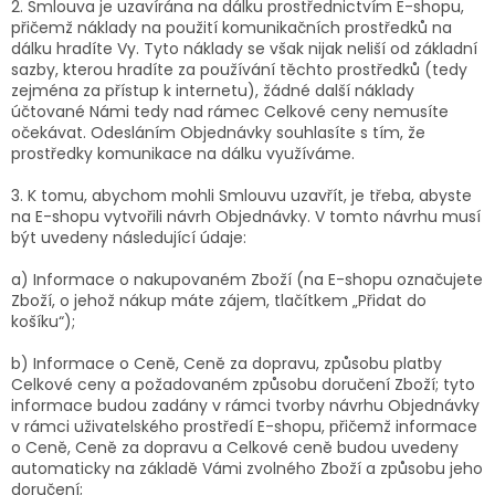
2. Smlouva je uzavírána na dálku prostřednictvím E-shopu,
přičemž náklady na použití komunikačních prostředků na
dálku hradíte Vy. Tyto náklady se však nijak neliší od základní
sazby, kterou hradíte za používání těchto prostředků (tedy
zejména za přístup k internetu), žádné další náklady
účtované Námi tedy nad rámec Celkové ceny nemusíte
očekávat. Odesláním Objednávky souhlasíte s tím, že
prostředky komunikace na dálku využíváme.
3. K tomu, abychom mohli Smlouvu uzavřít, je třeba, abyste
na E-shopu vytvořili návrh Objednávky. V tomto návrhu musí
být uvedeny následující údaje:
a) Informace o nakupovaném Zboží (na E-shopu označujete
Zboží, o jehož nákup máte zájem, tlačítkem „Přidat do
košíku“);
b) Informace o Ceně, Ceně za dopravu, způsobu platby
Celkové ceny a požadovaném způsobu doručení Zboží; tyto
informace budou zadány v rámci tvorby návrhu Objednávky
v rámci uživatelského prostředí E-shopu, přičemž informace
o Ceně, Ceně za dopravu a Celkové ceně budou uvedeny
automaticky na základě Vámi zvolného Zboží a způsobu jeho
doručení;