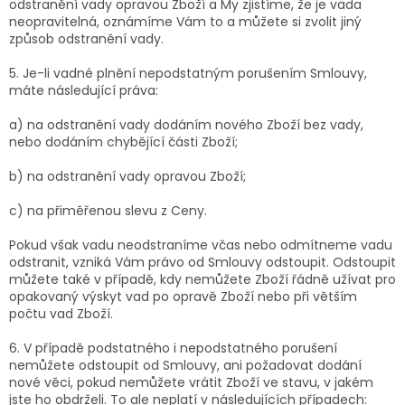
odstranění vady opravou Zboží a My zjistíme, že je vada
neopravitelná, oznámíme Vám to a můžete si zvolit jiný
způsob odstranění vady.
5. Je-li vadné plnění nepodstatným porušením Smlouvy,
máte následující práva:
a) na odstranění vady dodáním nového Zboží bez vady,
nebo dodáním chybějící části Zboží;
b) na odstranění vady opravou Zboží;
c) na přiměřenou slevu z Ceny.
Pokud však vadu neodstraníme včas nebo odmítneme vadu
odstranit, vzniká Vám právo od Smlouvy odstoupit. Odstoupit
můžete také v případě, kdy nemůžete Zboží řádně užívat pro
opakovaný výskyt vad po opravě Zboží nebo při větším
počtu vad Zboží.
6. V případě podstatného i nepodstatného porušení
nemůžete odstoupit od Smlouvy, ani požadovat dodání
nové věci, pokud nemůžete vrátit Zboží ve stavu, v jakém
jste ho obdrželi. To ale neplatí v následujících případech: