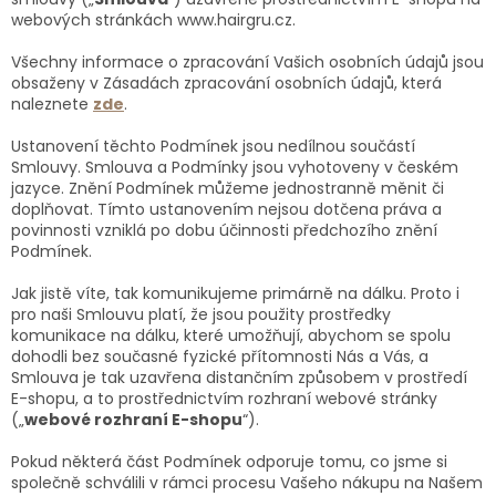
webových stránkách www.hairgru.cz.
Všechny informace o zpracování Vašich osobních údajů jsou
obsaženy v Zásadách zpracování osobních údajů, která
naleznete
zde
.
Ustanovení těchto Podmínek jsou nedílnou součástí
Smlouvy. Smlouva a Podmínky jsou vyhotoveny v českém
jazyce. Znění Podmínek můžeme jednostranně měnit či
doplňovat. Tímto ustanovením nejsou dotčena práva a
povinnosti vzniklá po dobu účinnosti předchozího znění
Podmínek.
Jak jistě víte, tak komunikujeme primárně na dálku. Proto i
pro naši Smlouvu platí, že jsou použity prostředky
komunikace na dálku, které umožňují, abychom se spolu
dohodli bez současné fyzické přítomnosti Nás a Vás, a
Smlouva je tak uzavřena distančním způsobem v prostředí
E-shopu, a to prostřednictvím rozhraní webové stránky
(„
webové rozhraní E-shopu
“).
Pokud některá část Podmínek odporuje tomu, co jsme si
společně schválili v rámci procesu Vašeho nákupu na Našem