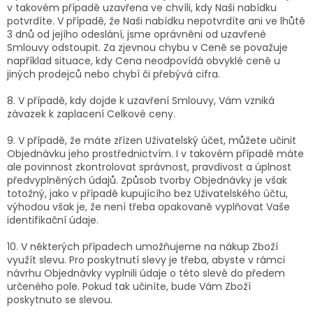
v takovém případě uzavřena ve chvíli, kdy Naši nabídku
potvrdíte. V případě, že Naši nabídku nepotvrdíte ani ve lhůtě
3 dnů od jejího odeslání, jsme oprávněni od uzavřené
Smlouvy odstoupit. Za zjevnou chybu v Ceně se považuje
například situace, kdy Cena neodpovídá obvyklé ceně u
jiných prodejců nebo chybí či přebývá cifra.
8. V případě, kdy dojde k uzavření Smlouvy, Vám vzniká
závazek k zaplacení Celkové ceny.
9. V případě, že máte zřízen Uživatelský účet, můžete učinit
Objednávku jeho prostřednictvím. I v takovém případě máte
ale povinnost zkontrolovat správnost, pravdivost a úplnost
předvyplněných údajů. Způsob tvorby Objednávky je však
totožný, jako v případě kupujícího bez Uživatelského účtu,
výhodou však je, že není třeba opakovaně vyplňovat Vaše
identifikační údaje.
10. V některých případech umožňujeme na nákup Zboží
využít slevu. Pro poskytnutí slevy je třeba, abyste v rámci
návrhu Objednávky vyplnili údaje o této slevě do předem
určeného pole. Pokud tak učiníte, bude Vám Zboží
poskytnuto se slevou.