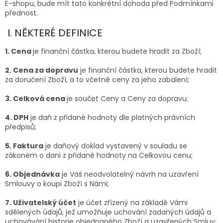
E-shopu, bude mít tato konkrétní dohoda před Podmínkami
přednost.
I. NĚKTERÉ DEFINICE
1. Cena
je finanční částka, kterou budete hradit za Zboží;
2. Cena za dopravu
je finanční částka, kterou budete hradit
za doručení Zboží, a to včetně ceny za jeho zabalení;
3. Celková cena
je součet Ceny a Ceny za dopravu;
4. DPH
je daň z přidané hodnoty dle platných právních
předpisů;
5. Faktura
je daňový doklad vystavený v souladu se
zákonem o dani z přidané hodnoty na Celkovou cenu;
6. Objednávka
je Váš neodvolatelný návrh na uzavření
Smlouvy o koupi Zboží s Námi;
7. Uživatelský účet
je účet zřízený na základě Vámi
sdělených údajů, jež umožňuje uchování zadaných údajů a
uchovávání historie objednaného Zboží a uzavřených Smluv;