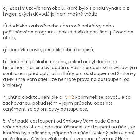
e) Zboží v uzavřeném obalu, které bylo z obalu vyňato a z
hygienických důvodů jej není možné vrátit;
f) dodávka zvukové nebo obrazové nahrávky nebo
počítačového programu, pokud došlo k porušení původního
obalu;
g) dodávka novin, periodik nebo časopisů;
h) dodání digitálního obsahu, pokud nebyl dodán na
hmotném nosiči a byl dodán s Vaším předchozím výslovným
souhlasem před uplynutím lhůty pro odstoupení od Smlouvy
a My jsme Vám sdělili, že nemáte právo na odstoupení od
Smlouvy.
4. Lhůta k odstoupení dle čl.
VIII.2
Podmínek se považuje za
zachovanou, pokud Nám v jejím průběhu odešlete
oznámení, že od Smlouvy odstupujete.
5. V případě odstoupení od Smlouvy Vám bude Cena
vrácena do 14 dnů ode dne účinnosti odstoupení na účet, ze
kterého byla připsána, případně na účet zvolený odstoupení
od Smlouvy. Částka však nebude vrácena dříve, než Nám