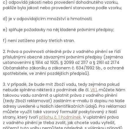
c) odpovídá jakosti nebo provedení dohodnutého vzorku,
pakliže byla jakost nebo provedení stanovena podle vzorku;
d) je v odpovídajícím množství a hmotnosti;
e) splňuje požadavky na něj kladené právními předpisy;
f) není zatíženo právy třetích stran.
2. Práva a povinnosti ohledně práv z vadného plnění se řídí
příslušnými obecně závaznými právními předpisy (zejména
ustanoveními § 1914 až 1925, § 2099 až 2117 a § 2161 až 2174
Občanského zákoníku a zákonem č. 634/1992 Sb., o ochraně
spotřebitele, ve znění pozdějších předpisů).
3. V případě, že bude mít Zboží vadu, tedy zejména pokud
nebude splněna některá z podmínek dle čl.
VII.1
, můžete Nám
takovou vadu oznámit a uplatnit práva z vadného plnění
(tedy Zboží reklamovat) zasláním e-mailu či dopisu na Naše
adresy uvedené u Našich identifikačních údajů. Pro reklamaci
můžete využít také vzorový formulář poskytovaný z Naší
strany, který tvoří
přílohu č. 1 Podmínek
. V uplatnění práva
z vadného plnění je třeba zvolit, jak chcete vadu vyřešit,
přičemž tuto volbu nemůžete následně, s výjimkou případů