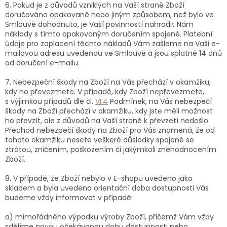
6. Pokud je z důvodů vzniklých na Vaší straně Zboží
doručováno opakovaně nebo jiným způsobem, než bylo ve
Smlouvě dohodnuto, je Vaší povinností nahradit Nám
náklady s tímto opakovaným doručením spojené. Platební
údaje pro zaplacení těchto nákladů Vám zašleme na Vaši e-
mailovou adresu uvedenou ve Smlouvě a jsou splatné 14 dnů
od doručení e-mailu.
7.
Nebezpeční škody na Zboží na Vás přechází v okamžiku,
kdy ho převezmete. V případě, kdy Zboží nepřevezmete,
s výjimkou případů dle čl.
VI.
4
Podmínek, na Vás nebezpečí
škody na Zboží přechází v okamžiku, kdy jste měli možnost
ho převzít, ale z důvodů na Vaší straně k převzetí nedošlo.
Přechod nebezpečí škody na Zboží pro Vás znamená, že od
tohoto okamžiku nesete veškeré důsledky spojené se
ztrátou, zničením, poškozením či jakýmkoli znehodnocením
Zboží.
8. V případě, že Zboží nebylo v E-shopu uvedeno jako
skladem a byla uvedena orientační doba dostupnosti Vás
budeme vždy informovat v případě:
a) mimořádného výpadku výroby Zboží, přičemž Vám vždy
sdělíme novou očekávanou dobu dostupnosti nebo