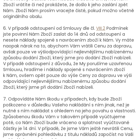
Zboží vrátíte či než prokážete, že došlo k jeho zaslání zpět
Nám. Zboží Nám prosím vracejte čisté, pokud možno včetně
originálního obalu.
6. V případě odstoupení od Smlouvy dle čl.
VIII.2
Podmínek
jste povinní Nám Zboží zaslat do 14 dnů od odstoupení a
nesete náklady spojené s navrácením zboží k Nám. Vy máte
naopak nárok na to, abychom Vám vrátili Cenu za dopravu,
avšak pouze ve výši
odpovídající nejlevnějšímu nabízenému
způsobu dodání Zboží, který jsme pro dodání Zboží nabízeli.
V případě odstoupení z důvodu, že My porušíme uzavřenou
Smlouvu, hradíme i náklady spojené s navrácením zboží
k Nám, ovšem opět pouze do výše Ceny za dopravu ve výši
odpovídající nejlevnějšímu nabízenému způsobu dodání
Zboží, který jsme při dodání Zboží nabízeli.
7. Odpovídáte Nám škodu v případech, kdy bude Zboží
poškozeno v důsledku Vašeho nakládání s ním jinak, než je
nutné s ním nakládat s ohledem na jeho povahu a vlastnosti.
Způsobenou škodu Vám v takovém případě vyúčtujeme
poté, co Nám Zboží bude vráceno a splatnost vyúčtované
částky je 14 dní. V případě, že jsme Vám ještě nevrátili Cenu,
jsme oprávněni pohledávku z titulu nákladů započíst na Vaši