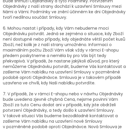
bude shrnutí Objednávky a tyto Podmínky. Potvrzením
Objednávky z naší strany dochází k uzavření Smlouvy mezi
Námi a Vámi. Podmínky ve znění účinném ke dni Objednávky
tvoří nedílnou součást Smlouvy.
6. Mohou nastat i případy, kdy Vám nebudeme moci
Objednávku potvrdit. Jedná se zejména o situace, kdy Zboží
není dostupné nebo případy, kdy objednáte větší počet kusů
Zboží, než kolik je z naší strany umožněno. Informaci o
maximálním počtu Zboží Vám však vždy v rámci E-shopu
předem poskytneme a neměla by pro Vás být tedy
překvapivá. V případě, že nastane jakýkoli důvod, pro který
nemůžeme Objednávku potvrdit, budeme Vás kontaktovat a
zašleme Vám nabídku na uzavření Smlouvy v pozměněné
podobě oproti Objednávce. Smlouva je v takovém případě
uzavřena ve chvíli, kdy Naši nabídku potvrdíte.
7. V případě, že v rámci E-shopu nebo v návrhu Objednávky
bude uvedena zjevně chybná Cena, nejsme povinni Vám
Zboží za tuto Cenu dodat ani v případě, kdy jste obdrželi
potvrzení Objednávky, a tedy došlo k uzavření Smlouvy.
V takové situaci Vás budeme bezodkladně kontaktovat a
zašleme Vám nabídku na uzavření nové Smlouvy
v pozměněné podobě oproti Objednávce. Nová Smlouva je