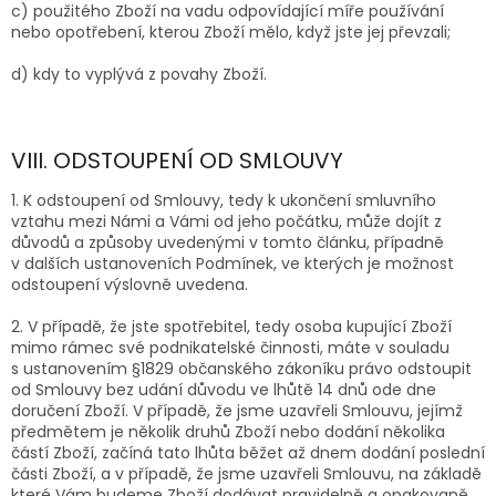
c) použitého Zboží na vadu odpovídající míře používání
nebo opotřebení, kterou Zboží mělo, když jste jej převzali;
d) kdy to vyplývá z povahy Zboží.
VIII. ODSTOUPENÍ OD SMLOUVY
1. K odstoupení od Smlouvy, tedy k ukončení smluvního
vztahu mezi Námi a Vámi od jeho počátku, může dojít z
důvodů a způsoby uvedenými v tomto článku, případně
v dalších ustanoveních Podmínek, ve kterých je možnost
odstoupení výslovně uvedena.
2.
V případě, že jste spotřebitel, tedy osoba kupující Zboží
mimo rámec své podnikatelské činnosti, máte v souladu
s ustanovením §1829 občanského zákoníku právo odstoupit
od Smlouvy bez udání důvodu ve lhůtě 14 dnů ode dne
doručení Zboží. V případě, že jsme uzavřeli Smlouvu, jejímž
předmětem je několik druhů Zboží nebo dodání několika
částí Zboží, začíná tato lhůta běžet až dnem dodání poslední
části Zboží, a v případě, že jsme uzavřeli Smlouvu, na základě
které Vám budeme Zboží dodávat pravidelně a opakovaně,