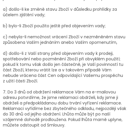
a) došlo-li ke změně stavu Zboží v důsledku prohlídky za
účelem zjištění vady;
b) bylo-li Zboží použito ještě před objevením vady;
c) nebyla-li nemožnost vrácení Zboží v nezměněném stavu
způsobena Vaším jednáním anebo Vaším opomenutím,
d) došlo-li z Vaší strany před objevením vady k prodeji,
spotřebování nebo pozměnění Zboží při obvyklém použití;
pokud k tomu však došlo jen částečně, je Vaší povinností tu
část Zboží, kterou vrátit lze a v takovém případě Vám
nebude vrácena část Cen odpovídající Vašemu prospěchu
z užití části Zboží.
7. Do 3 dnů od obdržení reklamace Vám na e-mailovou
adresu potvrdíme, že jsme reklamaci obdrželi, kdy jsme ji
obdrželi a předpokládanou dobu trvání vyřízení reklamace.
Reklamaci vyřídíme bez zbytečného odkladu, nejpozději však
do 30 dnů od jejího obdržení. Lhůta může být po naší
vzájemné dohodě prodloužena. Pokud lhůta marně uplyne,
můžete odstoupit od Smlouvy.