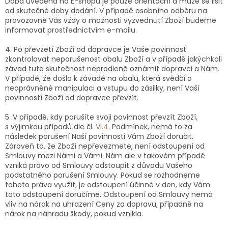
Doba uvedená na E-shopu je pouze orientační a může se lišit
od skutečné doby dodání. V případě osobního odběru na
provozovně Vás vždy o možnosti vyzvednutí Zboží budeme
informovat prostřednictvím e-mailu.
4. Po převzetí Zboží od dopravce je Vaše povinnost
zkontrolovat neporušenost obalu Zboží a v případě jakýchkoli
závad tuto skutečnost neprodleně oznámit dopravci a Nám.
V případě, že došlo k závadě na obalu, která svědčí o
neoprávněné manipulaci a vstupu do zásilky, není Vaší
povinností Zboží od dopravce převzít.
5. V případě, kdy porušíte svoji povinnost převzít Zboží,
s výjimkou případů dle čl.
VI.
4.
Podmínek, nemá to za
následek porušení Naší povinnosti Vám Zboží doručit.
Zároveň to, že Zboží nepřevezmete, není odstoupení od
Smlouvy mezi Námi a Vámi. Nám ale v takovém případě
vzniká právo od Smlouvy odstoupit z důvodu Vašeho
podstatného porušení Smlouvy. Pokud se rozhodneme
tohoto práva využít, je odstoupení účinné v den, kdy Vám
toto odstoupení doručíme. Odstoupení od Smlouvy nemá
vliv na nárok na uhrazení Ceny za dopravu, případně na
nárok na náhradu škody, pokud vznikla.