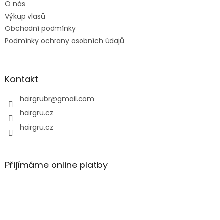
O nás
r
v
Výkup vlasů
k
Obchodní podmínky
y
Podmínky ochrany osobních údajů
v
ý
p
i
Kontakt
s
u
hairgrubr
@
gmail.com
hairgru.cz
hairgru.cz
Přijímáme online platby