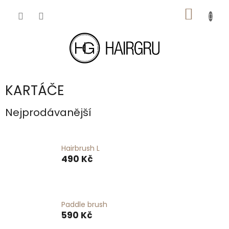
Přejít
NÁKUP
na
obsah
KOŠÍK
KARTÁČE
Nejprodávanější
Hairbrush L
490 Kč
Paddle brush
590 Kč