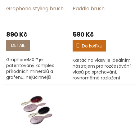
o
d
Graphene styling brush
Paddle brush
u
k
t
890 Kč
590 Kč
ů
DETAIL
Do košíku
GrapheneMX™ je
Kartáč na vlasy je ideálním
patentovaný komplex
nástrojem pro rozčesávání
přírodních minerálů a
vlasů po sprchování,
grafenu, nejúčinnější
rovnoměrné rozložení
tepelný vodič, který
vlasového oleje nebo
umožňuje rychlejší styling,
kondicionéru a tvarovánía
zdravější vlasy a
úpravu vlasů.
výjimečnou kontrolu nad...