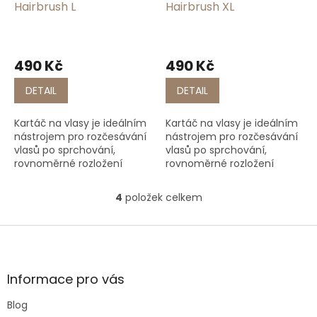
Hairbrush L
Hairbrush XL
490 Kč
490 Kč
DETAIL
DETAIL
Kartáč na vlasy je ideálním
Kartáč na vlasy je ideálním
nástrojem pro rozčesávání
nástrojem pro rozčesávání
vlasů po sprchování,
vlasů po sprchování,
rovnoměrné rozložení
rovnoměrné rozložení
vlasového oleje nebo
vlasového oleje nebo
kondicionéru a tvarovánía
kondicionéru a tvarovánía
4
položek celkem
O
úpravu vlasů.
úpravu vlasů.
v
l
Z
á
á
d
p
a
a
Informace pro vás
c
t
í
Blog
í
p