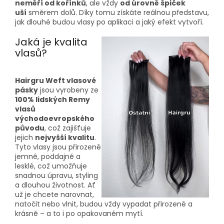
neměří od kořínků
, ale vždy
od úrovně špiček
uší
směrem dolů. Díky tomu získáte reálnou představu,
jak dlouhé budou vlasy po aplikaci a jaký efekt vytvoří.
Jaká je kvalita
vlasů?
Hairgru Weft vlasové
pásky
jsou vyrobeny ze
100% lidských Remy
vlasů
východoevropského
původu
, což zajišťuje
jejich
nejvyšší kvalitu
.
Tyto vlasy jsou přirozeně
jemné, poddajné a
lesklé, což umožňuje
snadnou úpravu, styling
a dlouhou životnost. Ať
už je chcete narovnat,
natočit nebo vlnit, budou vždy vypadat přirozeně a
krásně – a to i po opakovaném mytí.