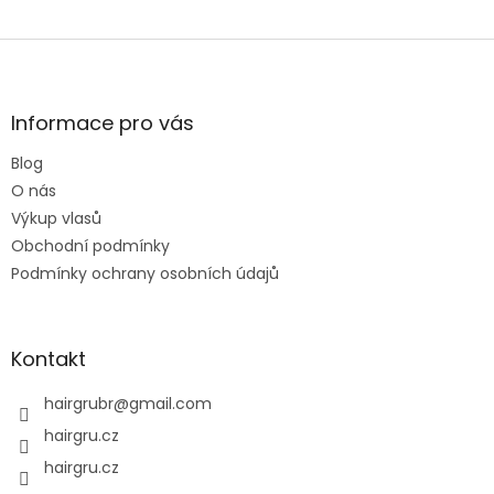
Z
á
p
a
Informace pro vás
t
Blog
í
O nás
Výkup vlasů
Obchodní podmínky
Podmínky ochrany osobních údajů
Kontakt
hairgrubr
@
gmail.com
hairgru.cz
hairgru.cz