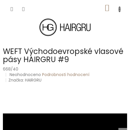
Přejít
NÁKUP
na
obsah
KOŠÍK
WEFT Východoevropské vlasové
pásy HAIRGRU #9
668/40
Průměrné
Neohodnoceno
Podrobnosti hodnocení
hodnocení
Značka:
HAIRGRU
produktu
je
0,0
z
5
hvězdiček.