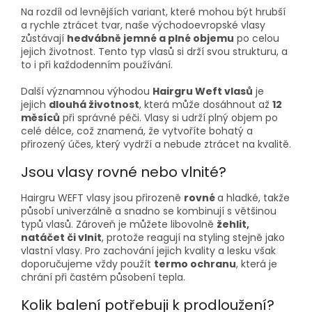
Na rozdíl od levnějších variant, které mohou být hrubší
a rychle ztrácet tvar, naše východoevropské vlasy
zůstávají
hedvábně jemné a plné objemu
po celou
jejich životnost. Tento typ vlasů si drží svou strukturu, a
to i při každodenním používání.
Další významnou výhodou
Hairgru Weft vlasů
je
jejich
dlouhá životnost
, která může dosáhnout až
12
měsíců
při správné péči. Vlasy si udrží plný objem po
celé délce, což znamená, že vytvoříte bohatý a
přirozený účes, který vydrží a nebude ztrácet na kvalitě.
Jsou vlasy rovné nebo vlnité?
Hairgru WEFT vlasy jsou přirozeně
rovné
a hladké, takže
působí univerzálně a snadno se kombinují s většinou
typů vlasů. Zároveň je můžete libovolně
žehlit,
natáčet či vlnit
, protože reagují na styling stejně jako
vlastní vlasy. Pro zachování jejich kvality a lesku však
doporučujeme vždy použít
termo ochranu
, která je
chrání při častém působení tepla.
Kolik balení potřebuji k prodloužení?