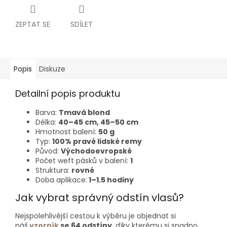
ZEPTAT SE
SDÍLET
Popis
Diskuze
Detailní popis produktu
Barva:
Tmavá blond
Délka:
40–⁠⁠⁠⁠⁠⁠45 cm, 45–50 cm
Hmotnost balení:
50 g
Typ:
100% pravé lidské remy
Původ:
Východoevropské
Počet weft pásků v balení:
1
Struktura:
rovné
Doba aplikace:
1–1.5 hodiny
Jak vybrat správný odstín vlasů?
Nejspolehlivější cestou k výběru je objednat si
náš
vzorník
se 64 odstíny
, díky kterému si snadno