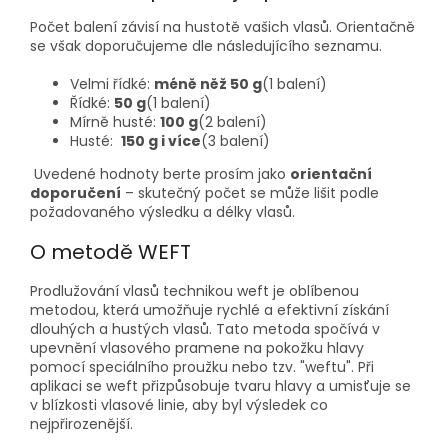
Počet balení závisí na hustotě vašich vlasů. Orientačně
se však doporučujeme dle následujícího seznamu.
Velmi řídké:
méně něž 50 g
(1 balení)
Řídké:
50 g
(1 balení)
Mírně husté:
100 g
(2 balení)
Husté:
150 g i více
(3 balení)
Uvedené hodnoty berte prosím jako
orientační
doporučení
– skutečný počet se může lišit podle
požadovaného výsledku a délky vlasů.
O metodě WEFT
Prodlužování vlasů technikou weft je oblíbenou
metodou, která umožňuje rychlé a efektivní získání
dlouhých a hustých vlasů. Tato metoda spočívá v
upevnění vlasového pramene na pokožku hlavy
pomocí speciálního proužku nebo tzv. "weftu".
Při
aplikaci se weft
přizpůsobuje tvaru hlavy a umisťuje se
v blízkosti
vlasové linie, aby byl výsledek co
nejpřirozenější.