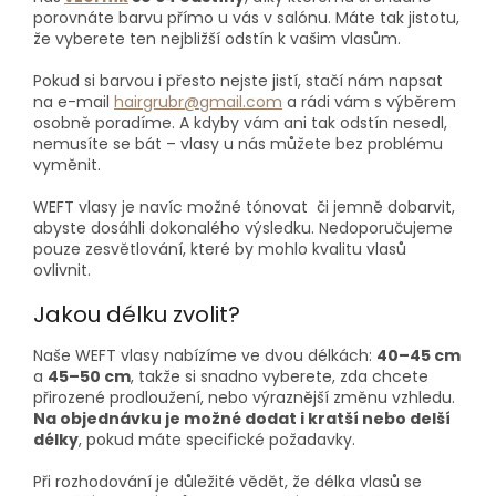
porovnáte barvu přímo u vás v salónu. Máte tak jistotu,
že vyberete ten nejbližší odstín k vašim vlasům.
Pokud si barvou i přesto nejste jistí, stačí nám napsat
na e-mail
hairgrubr@gmail.com
a rádi vám s výběrem
osobně poradíme. A kdyby vám ani tak odstín nesedl,
nemusíte se bát – vlasy u nás můžete bez problému
vyměnit.
WEFT vlasy je navíc možné tónovat či jemně dobarvit,
abyste dosáhli dokonalého výsledku. Nedoporučujeme
pouze zesvětlování, které by mohlo kvalitu vlasů
ovlivnit.
Jakou délku zvolit?
Naše WEFT vlasy nabízíme ve dvou délkách:
40–45 cm
a
45–50 cm
, takže si snadno vyberete, zda chcete
přirozené prodloužení, nebo výraznější změnu vzhledu.
Na objednávku je možné dodat i kratší nebo delší
délky
, pokud máte specifické požadavky.
Při rozhodování je důležité vědět, že délka vlasů se