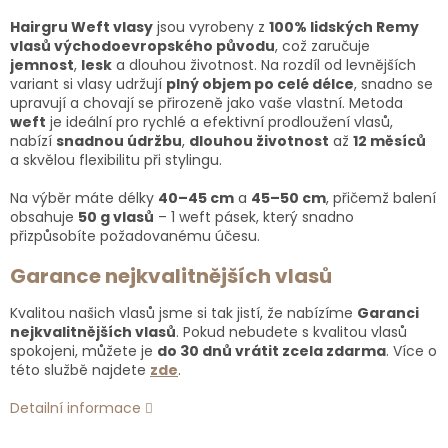
Hairgru Weft vlasy
jsou vyrobeny z
100% lidských Remy
vlasů východoevropského původu
, což zaručuje
jemnost
,
lesk
a dlouhou životnost. Na rozdíl od levnějších
variant si vlasy udržují
plný objem po celé délce
, snadno se
upravují a chovají se přirozeně jako vaše vlastní. Metoda
weft
je ideální pro rychlé a efektivní prodloužení vlasů,
nabízí
snadnou údržbu
,
dlouhou životnost
až
12 měsíců
a skvělou flexibilitu při stylingu.
Na výběr máte délky
40–45 cm
a
45–50 cm
, přičemž balení
obsahuje
50 g vlasů
– 1 weft pásek, který snadno
přizpůsobíte požadovanému účesu.
Garance nejkvalitnějších vlasů
Kvalitou našich vlasů jsme si tak jistí, že nabízíme
Garanci
nejkvalitnějších vlasů
. Pokud nebudete s kvalitou vlasů
spokojeni, můžete je
do 30 dnů vrátit zcela zdarma
. Více o
této službě najdete
zde
.
Detailní informace