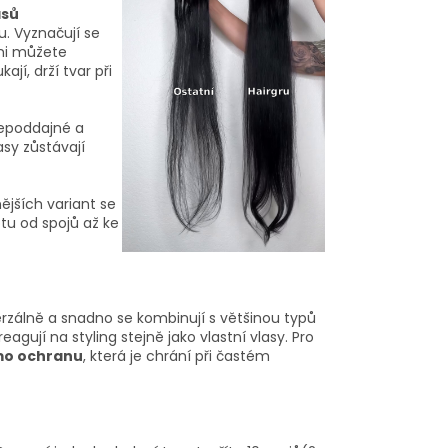
asů
hu. Vyznačují se
mi můžete
jí, drží tvar při
 nepoddajné a
sy zůstávají
nějších variant se
otu od spojů až ke
erzálně a snadno se kombinují s většinou typů
reagují na styling stejně jako vlastní vlasy. Pro
mo ochranu
, která je chrání při častém