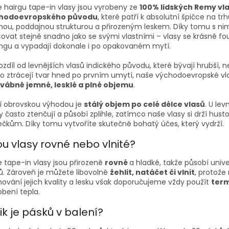
 hairgu tape-in vlasy jsou vyrobeny ze
100% lidských Remy vl
hodoevropského původu
, které patří k absolutní špičce na tr
ou, poddajnou strukturou a přirozeným leskem. Díky tomu s ni
ovat stejně snadno jako se svými vlastními – vlasy se krásně fouka
ingu a vypadají dokonale i po opakovaném mytí.
ozdíl od levnějších vlasů indického původu, které bývají hrubší,
o ztrácejí tvar hned po prvním umytí, naše východoevropské vla
vábně jemné, lesklé a plné objemu
.
í obrovskou výhodou je
stálý objem po celé délce vlasů
. U lev
y často ztenčují a působí zplihle, zatímco naše vlasy si drží hust
čkům. Díky tomu vytvoříte skutečně bohatý účes, který vydrží.
ou vlasy rovné nebo vlnité?
 tape-in vlasy jsou přirozeně
rovné
a hladké, takže působí univ
ů. Zároveň je můžete libovolně
žehlit, natáčet či vlnit
, protože 
ování jejich kvality a lesku však doporučujeme vždy použít
ter
bení tepla.
ik je pásků v balení?