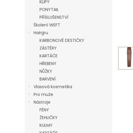
n
KLIPY
e
PONYTAIL
l
PŘÍSLUŠENSTVÍ
Školení WEFT
Hairgru
KARBONOVÉ DESTIČKY
ZÁSTĚRY
KARTÁČE
HŘEBENY
NŮŽKY
BARVENÍ
Vlasová kosmetika
Pro muže
Nástroje
FÉNY
ŽEHLIČKY
KULMY