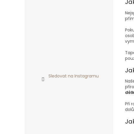
Ja
Nejs
přím
Poku
osob
vym
Tape
pouz
Jak
Sledovat na Instagramu
Naše
přir
dél
Při 
dolů
Jak