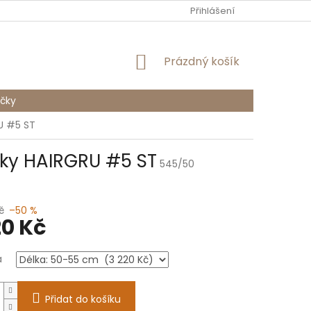
PODMÍNKY OCHRANY OSOBNÍCH ÚDAJŮ
Přihlášení
NÁKUPNÍ
Prázdný košík
KOŠÍK
čky
U #5 ST
ky HAIRGRU #5 ST
545/50
č
–50 %
20 Kč
a
Přidat do košíku