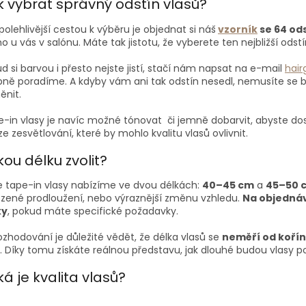
k vybrat správný odstín vlasů?
polehlivější cestou k výběru je objednat si náš
vzorník
se 64 od
o u vás v salónu. Máte tak jistotu, že vyberete ten nejbližší odst
d si barvou i přesto nejste jistí, stačí nám napsat na e-mail
hai
ně poradíme. A kdyby vám ani tak odstín nesedl, nemusíte se 
ěnit.
-in vlasy je navíc možné tónovat či jemně dobarvit, abyste d
e zesvětlování, které by mohlo kvalitu vlasů ovlivnit.
ou délku zvolit?
 tape-in vlasy nabízíme ve dvou délkách:
40–45 cm
a
45–50 
ozené prodloužení, nebo výraznější změnu vzhledu.
Na objednáv
ky
, pokud máte specifické požadavky.
rozhodování je důležité vědět, že délka vlasů se
neměří od koří
. Díky tomu získáte reálnou představu, jak dlouhé budou vlasy po 
á je kvalita vlasů?