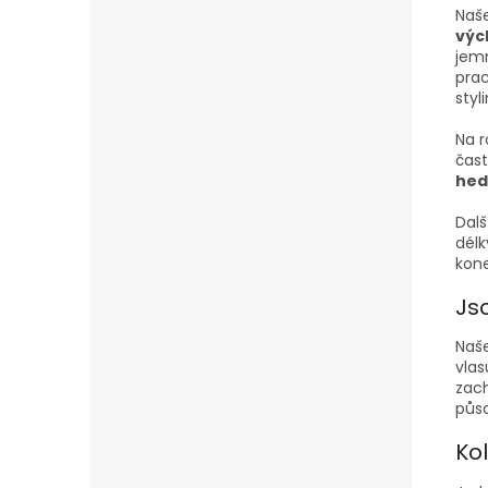
Naše
výc
jemn
prac
styl
Na r
čast
hed
Dalš
délk
kone
Js
Naše
vlas
zach
půso
Kol