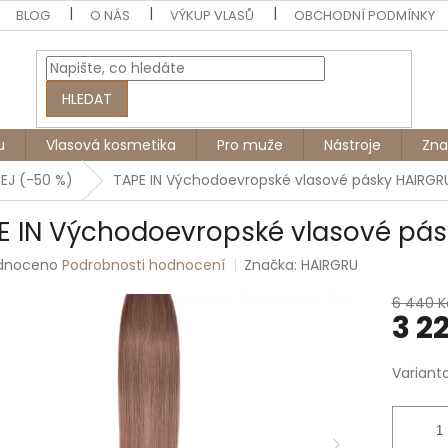
BLOG
O NÁS
VÝKUP VLASŮ
OBCHODNÍ PODMÍNKY
HLEDAT
u
Vlasová kosmetika
Pro muže
Nástroje
Zna
EJ (-50 %)
TAPE IN Východoevropské vlasové pásky HAIRGR
E IN Východoevropské vlasové pás
rné
dnoceno
Podrobnosti hodnocení
Značka:
HAIRGRU
ení
tu
6 440 K
3 2
Měrná
Variant
cena:
ek.