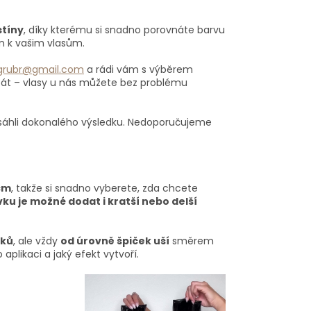
stíny
, díky kterému si snadno porovnáte barvu
ín k vašim vlasům.
rgrubr@gmail.com
a rádi vám s výběrem
bát – vlasy u nás můžete bez problému
osáhli dokonalého výsledku. Nedoporučujeme
cm
, takže si snadno vyberete, zda chcete
ku je možné dodat i kratší nebo delší
nků
, ale vždy
od úrovně špiček uší
směrem
aplikaci a jaký efekt vytvoří.