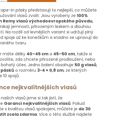
tape-in pásky představují to nejlepší, co můžete
lužování vlasů zvolit. Jsou vyrobeny ze
100%
ch Remy vlasů východoevropského původu
,
ynikají jemností, přirozeným leskem a dlouhou
tí. Na rozdíl od levnějších variant si udržují plný
d spoje až ke konečkům a snadno se upravují do
aného tvaru.
r máte délky
40–45 cm
a
45–50 cm
, takže si
zvolíte, zda chcete přirozené prodloužení, nebo
 bohatý účes. Jedno balení obsahuje
50 g vlasů
,
 pásků
o rozměru
3-4 × 0,8 cm
, ze kterých
e 10 spojů.
ce nejkvalitnějších vlasů
 našich vlasů jsme si tak jistí, že
me
Garanci nejkvalitnějších vlasů
. Pokud
e s kvalitou vlasů spokojeni, můžete je
do 30
tit zcela zdarma
. Více o této službě najdete