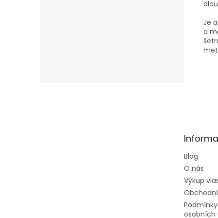
dlou
Je a
a mé
šetr
me
Z
á
p
a
t
Informa
í
Blog
O nás
Výkup vla
Obchodní
Podmínky
osobních 