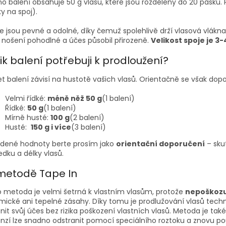
o balení obsahuje 50 g vlasů, které jsou rozděleny do 20 pásků. 
y na spoj).
e jsou pevné a odolné, díky čemuž spolehlivě drží vlasová vlákna.
 nošení pohodlné a účes působil přirozeně.
Velikost spoje je 3-
ik balení potřebuji k prodloužení?
t balení závisí na hustotě vašich vlasů. Orientačně se však do
Velmi řídké:
méně něž 50 g
(1 balení)
Řídké:
50 g
(1 balení)
Mírně husté:
100 g
(2 balení)
Husté:
150 g i více
(3 balení)
dené hodnoty berte prosím jako
orientační doporučení
– sku
edku a délky vlasů.
metodě Tape In
 metoda je velmi šetrná k vlastním vlasům, protože
nepoškozu
ické ani tepelné zásahy. Díky tomu je prodlužování vlasů techniko
nit svůj účes bez rizika poškození vlastních vlasů.
Metoda je také 
nzí lze snadno odstranit pomocí speciálního roztoku a znovu pouz