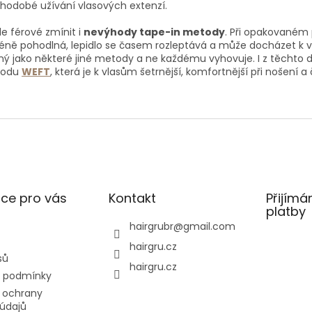
hodobé užívání vlasových extenzí.
le férové zmínit i
nevýhody tape-in metody
. Při opakovaném
ně pohodlná, lepidlo se časem rozleptává a může docházet k v
ný jako některé jiné metody a ne každému vyhovuje. I z těcht
todu
WEFT
, která je k vlasům šetrnější, komfortnější při nošení a 
ce pro vás
Kontakt
Přijímá
platby
hairgrubr
@
gmail.com
hairgru.cz
sů
hairgru.cz
 podmínky
 ochrany
údajů