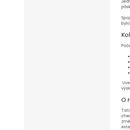
Jedn
pásk
Spoj
bylo
Kol
Poče
Uve
výsl
O 
Tato
chem
změ
exte