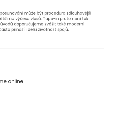
 posunování může být procedura zdlouhavější
ětšímu výčesu vlasů. Tape-in proto není tak
o důvodů doporučujeme zvážit také moderní
často přináší i delší životnost spojů.
me online