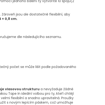
Pomocí jednoho balení ty vytvoříte 10 spojů(2
 Zároveň jsou ale dostatečně flexibilní, aby
4 × 0,8 cm.
poručujeme dle následujícího seznamu.
tečný počet se může lišit podle požadovaného
je vlasovou strukturu
a nevyžaduje žádné
u Tape In ideální volbou pro ty, kteří chtějí
velmi flexibilní a snadno upravitelná. Proužky
̌ít s novým lepícím páskem, což umožňuje