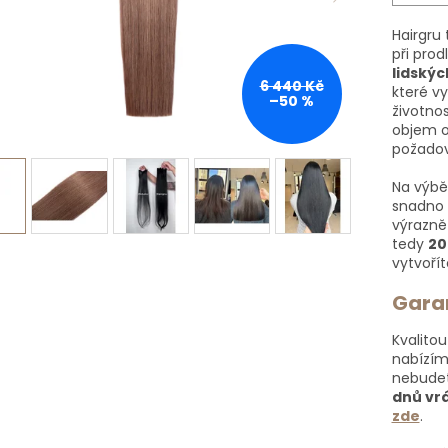
Hairgru 
při prod
lidský
6 440 Kč
které v
–50 %
životnos
objem o
požadov
Na výbě
snadno 
výrazně
tedy
20
vytvořít
Garan
Kvalitou
nabízí
nebudet
dnů vrá
zde
.