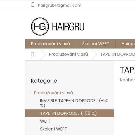
Přejít
hairgrubr@gmail.com
na
obsah
Prodlužování vlasů
Školení WEFT
Hairgr
Domů
Prodlužování vlasů
TAPE-IN DOPROD
P
TAP
o
Přeskočit
s
Průmě
Kategorie
Neoho
kategorie
t
hodnoc
r
produk
Prodlužování vlasů
a
je
INVISIBLE TAPE-IN DOPRODEJ (-50
n
0,0
%)
z
n
TAPE-IN DOPRODEJ (-50 %)
5
í
hvězdič
WEFT
p
a
Školení WEFT