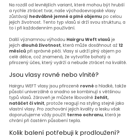
Na rozdíl od levnějších variant, které mohou být hrubší
a rychle ztrácet tvar, naše východoevropské vlasy
zůstávají
hedvábně jemné a plné objemu
po celou
jejich životnost. Tento typ vlasů si drží svou strukturu, a
to i při každodenním používání.
Další významnou výhodou
Hairgru Weft vlasů
je
jejich
dlouhá životnost
, která může dosáhnout až
12
měsíců
při správné péči. Vlasy si udrží plný objem po
celé délce, což znamená, že vytvoříte bohatý a
přirozený účes, který vydrží a nebude ztrácet na kvalitě.
Jsou vlasy rovné nebo vlnité?
Hairgru WEFT vlasy jsou přirozeně
rovné
a hladké, takže
působí univerzálně a snadno se kombinují s většinou
typů vlasů. Zároveň je můžete libovolně
žehlit,
natáčet či vlnit
, protože reagují na styling stejně jako
vlastní vlasy. Pro zachování jejich kvality a lesku však
doporučujeme vždy použít
termo ochranu
, která je
chrání při častém působení tepla.
Kolik balení potřebuji k prodloužení?