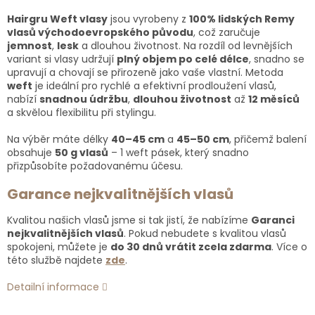
Hairgru Weft vlasy
jsou vyrobeny z
100% lidských Remy
vlasů východoevropského původu
, což zaručuje
jemnost
,
lesk
a dlouhou životnost. Na rozdíl od levnějších
variant si vlasy udržují
plný objem po celé délce
, snadno se
upravují a chovají se přirozeně jako vaše vlastní. Metoda
weft
je ideální pro rychlé a efektivní prodloužení vlasů,
nabízí
snadnou údržbu
,
dlouhou životnost
až
12 měsíců
a skvělou flexibilitu při stylingu.
Na výběr máte délky
40–45 cm
a
45–50 cm
, přičemž balení
obsahuje
50 g vlasů
– 1 weft pásek, který snadno
přizpůsobíte požadovanému účesu.
Garance nejkvalitnějších vlasů
Kvalitou našich vlasů jsme si tak jistí, že nabízíme
Garanci
nejkvalitnějších vlasů
. Pokud nebudete s kvalitou vlasů
spokojeni, můžete je
do 30 dnů vrátit zcela zdarma
. Více o
této službě najdete
zde
.
Detailní informace