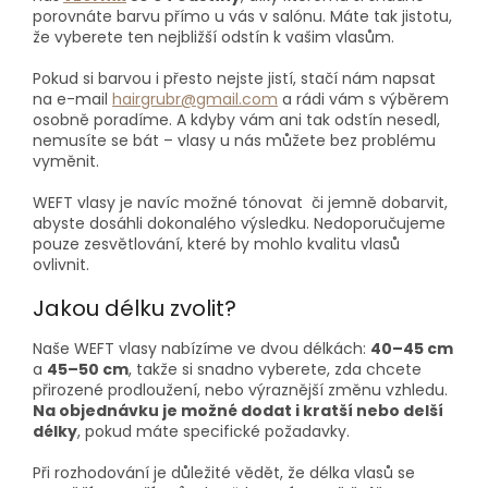
porovnáte barvu přímo u vás v salónu. Máte tak jistotu,
že vyberete ten nejbližší odstín k vašim vlasům.
Pokud si barvou i přesto nejste jistí, stačí nám napsat
na e-mail
hairgrubr@gmail.com
a rádi vám s výběrem
osobně poradíme. A kdyby vám ani tak odstín nesedl,
nemusíte se bát – vlasy u nás můžete bez problému
vyměnit.
WEFT vlasy je navíc možné tónovat či jemně dobarvit,
abyste dosáhli dokonalého výsledku. Nedoporučujeme
pouze zesvětlování, které by mohlo kvalitu vlasů
ovlivnit.
Jakou délku zvolit?
Naše WEFT vlasy nabízíme ve dvou délkách:
40–45 cm
a
45–50 cm
, takže si snadno vyberete, zda chcete
přirozené prodloužení, nebo výraznější změnu vzhledu.
Na objednávku je možné dodat i kratší nebo delší
délky
, pokud máte specifické požadavky.
Při rozhodování je důležité vědět, že délka vlasů se