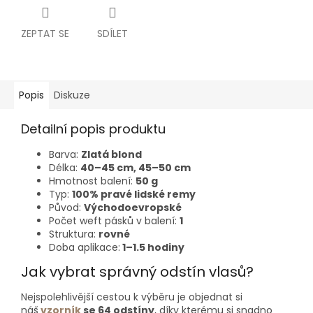
ZEPTAT SE
SDÍLET
Popis
Diskuze
Detailní popis produktu
Barva:
Zlatá blond
Délka:
40–⁠⁠⁠⁠⁠⁠45 cm, 45–50 cm
Hmotnost balení:
50 g
Typ:
100% pravé lidské remy
Původ:
Východoevropské
Počet weft pásků v balení:
1
Struktura:
rovné
Doba aplikace:
1–1.5 hodiny
Jak vybrat správný odstín vlasů?
Nejspolehlivější cestou k výběru je objednat si
náš
vzorník
se 64 odstíny
, díky kterému si snadno