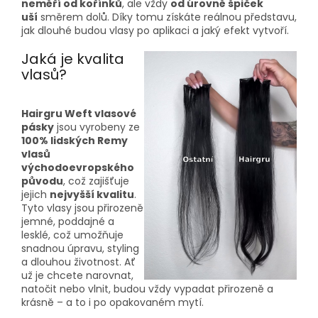
neměří od kořínků
, ale vždy
od úrovně špiček
uší
směrem dolů. Díky tomu získáte reálnou představu,
jak dlouhé budou vlasy po aplikaci a jaký efekt vytvoří.
Jaká je kvalita
vlasů?
Hairgru Weft vlasové
pásky
jsou vyrobeny ze
100% lidských Remy
vlasů
východoevropského
původu
, což zajišťuje
jejich
nejvyšší kvalitu
.
Tyto vlasy jsou přirozeně
jemné, poddajné a
lesklé, což umožňuje
snadnou úpravu, styling
a dlouhou životnost. Ať
už je chcete narovnat,
natočit nebo vlnit, budou vždy vypadat přirozeně a
krásně – a to i po opakovaném mytí.