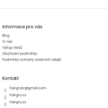
Z
á
p
a
Informace pro vás
t
Blog
í
O nás
Výkup vlasů
Obchodní podmínky
Podmínky ochrany osobních údajů
Kontakt
hairgrubr
@
gmail.com
hairgru.cz
hairgru.cz