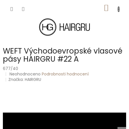
Přejít
NÁKUP
na
obsah
KOŠÍK
WEFT Východoevropské vlasové
pásy HAIRGRU #22 A
677/40
Průměrné
Neohodnoceno
Podrobnosti hodnocení
hodnocení
Značka:
HAIRGRU
produktu
je
0,0
z
5
hvězdiček.