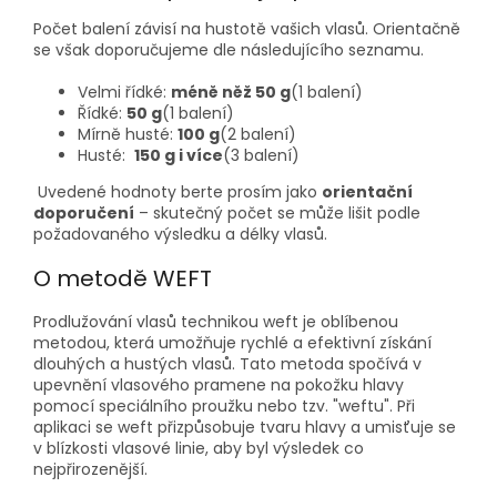
Počet balení závisí na hustotě vašich vlasů. Orientačně
se však doporučujeme dle následujícího seznamu.
Velmi řídké:
méně něž 50 g
(1 balení)
Řídké:
50 g
(1 balení)
Mírně husté:
100 g
(2 balení)
Husté:
150 g i více
(3 balení)
Uvedené hodnoty berte prosím jako
orientační
doporučení
– skutečný počet se může lišit podle
požadovaného výsledku a délky vlasů.
O metodě WEFT
Prodlužování vlasů technikou weft je oblíbenou
metodou, která umožňuje rychlé a efektivní získání
dlouhých a hustých vlasů. Tato metoda spočívá v
upevnění vlasového pramene na pokožku hlavy
pomocí speciálního proužku nebo tzv. "weftu".
Při
aplikaci se weft
přizpůsobuje tvaru hlavy a umisťuje se
v blízkosti
vlasové linie, aby byl výsledek co
nejpřirozenější.