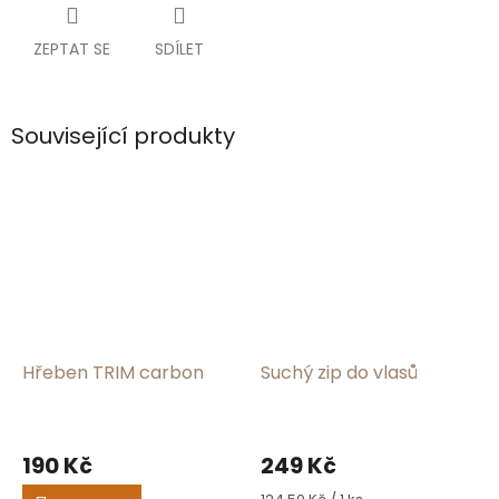
ZEPTAT SE
SDÍLET
Související produkty
Hřeben TRIM carbon
Suchý zip do vlasů
Průměrné
hodnocení
190 Kč
249 Kč
produktu
je
Měrná