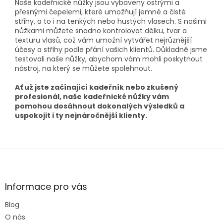
Naše kadeřnické nůžky jsou vybaveny ostrými a
přesnými čepelemi, které umožňují jemné a čisté
střihy, a to i na tenkých nebo hustých vlasech. S našimi
nůžkami můžete snadno
kontrolovat délku, tvar a
texturu vlasů, což vám
umožní vytvářet nejrůznější
účesy a střihy podle přání vašich klientů. Důkladně jsme
testovali naše nůžky, abychom vám mohli poskytnout
nástroj, na který se můžete spolehnout.
Ať už jste začínající kadeřník nebo zkušený
profesionál, naše kadeřnické nůžky vám
pomohou dosáhnout dokonalých výsledků a
uspokojit i ty nejnáročnější klienty.
Z
á
p
a
Informace pro vás
t
Blog
í
O nás