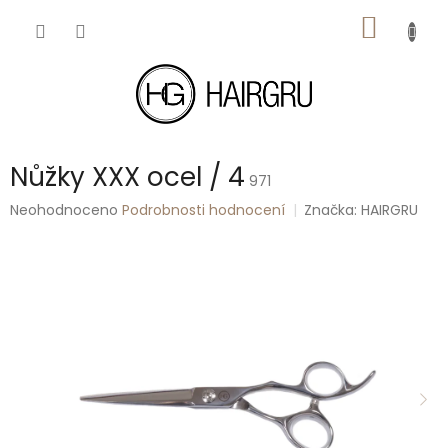
Přejít
NÁKUP
na
obsah
KOŠÍK
Nůžky XXX ocel / 4
971
Průměrné
Neohodnoceno
Podrobnosti hodnocení
Značka:
HAIRGRU
hodnocení
produktu
je
0,0
z
5
hvězdiček.