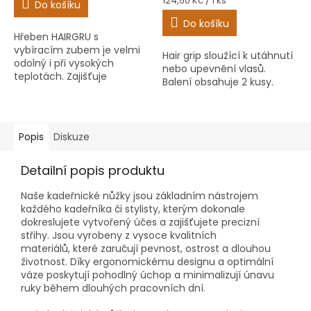
124,50 Kč / 1 ks
Do košíku
5,0
cena:
z
Do košíku
5
Hřeben HAIRGRU s
hvězdiček.
vybíracím zubem je velmi
Hair grip sloužící k utáhnutí
odolný i při vysokých
nebo upevnění vlasů.
teplotách. Zajišťuje
Balení obsahuje 2 kusy.
excelentní česatelnost.
Popis
Diskuze
Detailní popis produktu
Naše kadeřnické nůžky jsou základním nástrojem
každého kadeřníka či stylisty, kterým dokonale
dokreslujete vytvořený účes a zajišťujete
precizní
střihy. Jsou vyrobeny z vysoce kvalitních
materiálů,
které zaručují pevnost, ostrost a dlouhou
životnost. Díky ergonomickému designu
a optimální
váze poskytují pohodlný úchop a minimalizují únavu
ruky během dlouhých pracovních dní.