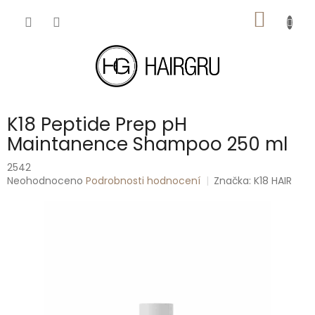
Přejít
NÁKUP
na
obsah
KOŠÍK
K18 Peptide Prep pH
Maintanence Shampoo 250 ml
2542
Průměrné
Neohodnoceno
Podrobnosti hodnocení
Značka:
K18 HAIR
hodnocení
produktu
je
0,0
z
5
hvězdiček.