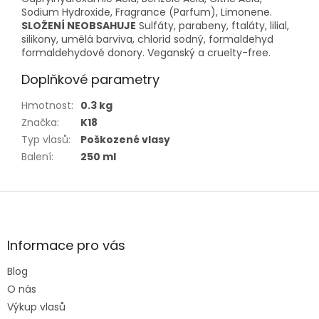
Sodium Hydroxide, Fragrance (Parfum), Limonene.
SLOŽENÍ NEOBSAHUJE
Sulfáty, parabeny, ftaláty, lilial,
silikony, umělá barviva, chlorid sodný, formaldehyd
formaldehydové donory. Veganský a cruelty-free.
Doplňkové parametry
Hmotnost
:
0.3 kg
Značka
:
K18
Typ vlasů
:
Poškozené vlasy
Balení
:
250 ml
Z
á
p
a
Informace pro vás
t
Blog
í
O nás
Výkup vlasů