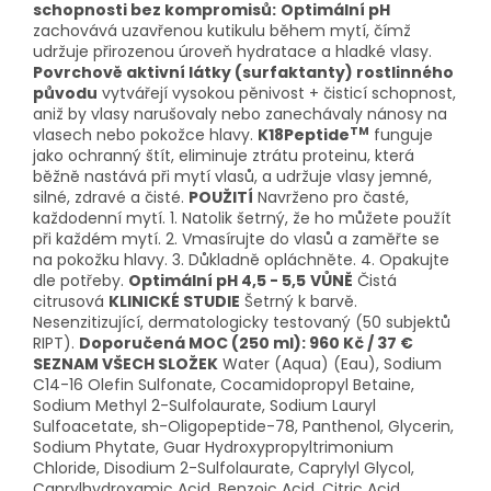
schopnosti bez kompromisů:
Optimální pH
zachovává uzavřenou kutikulu během mytí, čímž
udržuje přirozenou úroveň hydratace a hladké vlasy.
Povrchově aktivní látky (surfaktanty) rostlinného
původu
vytvářejí vysokou pěnivost + čisticí schopnost,
aniž by vlasy narušovaly nebo zanechávaly nánosy na
TM
vlasech nebo pokožce hlavy.
K18Peptide
funguje
jako ochranný štít, eliminuje ztrátu proteinu, která
běžně nastává při mytí vlasů, a udržuje vlasy jemné,
silné, zdravé a čisté.
POUŽITÍ
Navrženo pro časté,
každodenní mytí. 1. Natolik šetrný, že ho můžete použít
při každém mytí. 2. Vmasírujte do vlasů a zaměřte se
na pokožku hlavy. 3. Důkladně opláchněte. 4. Opakujte
dle potřeby.
Optimální pH 4,5 - 5,5
VŮNĚ
Čistá
citrusová
KLINICKÉ STUDIE
Šetrný k barvě.
Nesenzitizující, dermatologicky testovaný (50 subjektů
RIPT).
Doporučená MOC (250 ml): 960 Kč / 37 €
SEZNAM VŠECH SLOŽEK
Water (Aqua) (Eau), Sodium
C14-16 Olefin Sulfonate, Cocamidopropyl Betaine,
Sodium Methyl 2-Sulfolaurate, Sodium Lauryl
Sulfoacetate, sh-Oligopeptide-78, Panthenol, Glycerin,
Sodium Phytate, Guar Hydroxypropyltrimonium
Chloride, Disodium 2-Sulfolaurate, Caprylyl Glycol,
Caprylhydroxamic Acid, Benzoic Acid, Citric Acid,