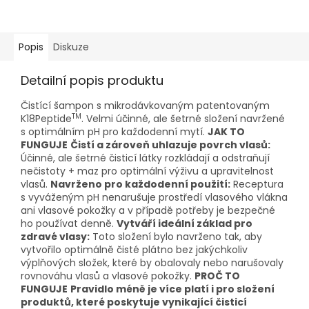
Popis
Diskuze
Detailní popis produktu
Čistící šampon s mikrodávkovaným patentovaným
TM
K18Peptide
. Velmi účinné, ale šetrné složení navržené
s optimálním pH pro každodenní mytí.
JAK TO
FUNGUJE
Čistí a zároveň uhlazuje povrch vlasů:
Účinné, ale šetrné čisticí látky rozkládají a odstraňují
nečistoty + maz pro optimální výživu a upravitelnost
vlasů.
Navrženo pro každodenní použití:
Receptura
s vyváženým pH nenarušuje prostředí vlasového vlákna
ani vlasové pokožky a v případě potřeby je bezpečné
ho používat denně.
Vytváří ideální základ pro
zdravé vlasy:
Toto složení bylo navrženo tak, aby
vytvořilo optimálně čisté plátno bez jakýchkoliv
výplňových složek, které by obalovaly nebo narušovaly
rovnováhu vlasů a vlasové pokožky.
PROČ TO
FUNGUJE
Pravidlo méně je více platí i pro složení
produktů, které poskytuje vynikající čisticí