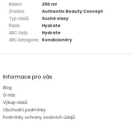
Balení
:
250 ml
Značka
:
Authentic Beauty Concept
Typ vlasů
:
Suché vlasy
Řada
:
Hydrate
ABC řady
:
Hydrate
ABC kategorie
:
Kondicionéry
Z
á
p
a
Informace pro vás
t
Blog
í
O nás
Výkup vlasů
Obchodní podmínky
Podmínky ochrany osobních údajů