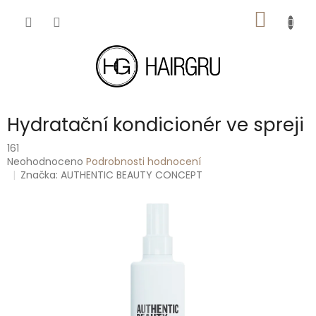
Přejít
NÁKUP
na
obsah
KOŠÍK
Hydratační kondicionér ve spreji
161
Průměrné
Neohodnoceno
Podrobnosti hodnocení
hodnocení
Značka:
AUTHENTIC BEAUTY CONCEPT
produktu
je
0,0
z
5
hvězdiček.