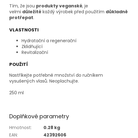
Tím, že jsou
produkty veganské
, je
velmi
důležité
každý výrobek před použitím
důkladně
protřepat
.
VLASTNOSTI
Hydratační a regenerační
Zklidňující
Revitalizační
POUŽITÍ
Nastříkejte potřebné množství do ručníkem
vysušených vlasů. Neoplachujte.
250 ml
Doplňkové parametry
Hmotnost
:
0.28 kg
EAN
:
42392606