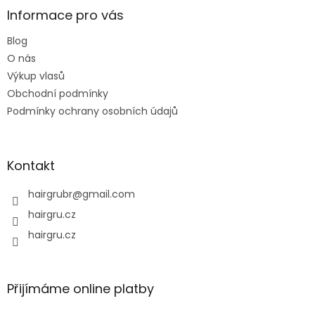
a
Informace pro vás
t
Blog
í
O nás
Výkup vlasů
Obchodní podmínky
Podmínky ochrany osobních údajů
Kontakt
hairgrubr
@
gmail.com
hairgru.cz
hairgru.cz
Přijímáme online platby