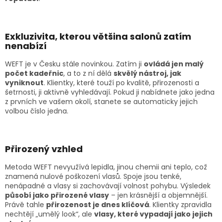
Exkluzivita, kterou většina salonů zatím
nenabízí
WEFT je v Česku stále novinkou. Zatím ji
ovládá jen malý
počet kadeřnic
, a to z ní dělá
skvělý nástroj, jak
vyniknout
. Klientky, které touží po kvalitě, přirozenosti a
šetrnosti, ji aktivně vyhledávají. Pokud ji nabídnete jako jedna
z prvních ve vašem okolí, stanete se automaticky jejich
volbou číslo jedna.
Přirozený vzhled
Metoda WEFT nevyužívá lepidla, jinou chemii ani teplo, což
znamená nulové poškození vlasů. Spoje jsou tenké,
nenápadné a vlasy si zachovávají volnost pohybu. Výsledek
působí jako přirozené vlasy
– jen krásnější a objemnější.
Právě tahle
přirozenost je dnes klíčová
. Klientky zpravidla
nechtějí „umělý look“, ale
vlasy, které vypadají jako jejich