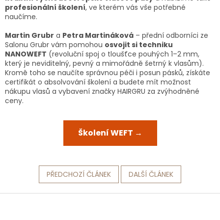
profesionální školení
, ve kterém vás vše potřebné
naučíme.
Martin Grubr
a
Petra Martináková
– přední odborníci ze
Salonu Grubr vám pomohou
osvojit si techniku
NANOWEFT
(revoluční spoj o tloušťce pouhých 1–2 mm,
který je neviditelný, pevný a mimořádně šetrný k vlasům).
Kromě toho se naučíte správnou péči i posun pásků, získáte
certifikát o absolvování školení a budete mít možnost
nákupu vlasů a vybavení značky HAIRGRU za zvýhodněné
ceny.
Školení WEFT →
PŘEDCHOZÍ ČLÁNEK
DALŠÍ ČLÁNEK
Z
á
p