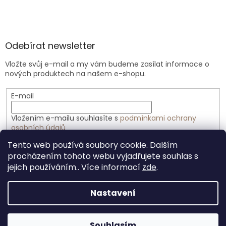
Odebírat newsletter
Vložte svůj e-mail a my vám budeme zasílat informace o
nových produktech na našem e-shopu.
E-mail
Vložením e-mailu souhlasíte s
podmínkami ochrany
osobních údajů
Tento web používá soubory cookie. Dalším
PŘIHLÁSIT SE
procházením tohoto webu vyjadřujete souhlas s
jejich používáním.. Více informací
zde
.
Nastavení
Vytvořil Shoptet
Souhlasím