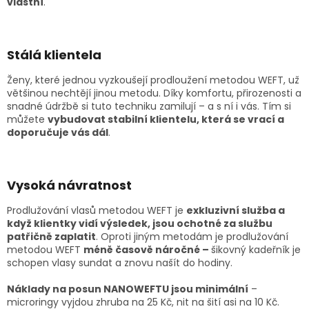
vlastní
.
Stálá klientela
Ženy, které jednou vyzkoušejí prodloužení metodou WEFT, už
většinou nechtějí jinou metodu. Díky komfortu, přirozenosti a
snadné údržbě si tuto techniku zamilují – a s ní i vás. Tím si
můžete
vybudovat stabilní klientelu, která se vrací a
doporučuje vás dál
.
Vysoká návratnost
Prodlužování vlasů metodou WEFT je
exkluzivní služba a
když klientky vidí výsledek, jsou ochotné za službu
patřičně zaplatit
. Oproti jiným metodám je prodlužování
metodou WEFT
méně časově náročné –
šikovný kadeřník je
schopen vlasy sundat a znovu našít do hodiny.
Náklady na posun NANOWEFTU jsou minimální
–
microringy vyjdou zhruba na 25 Kč, nit na šití asi na 10 Kč.