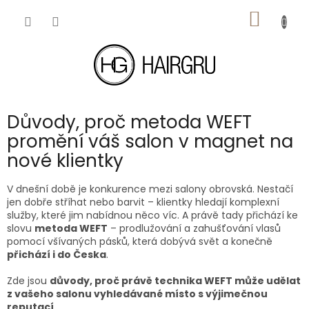
Přejít
NÁKUP
na
obsah
KOŠÍK
Důvody, proč metoda WEFT
promění váš salon v magnet na
nové klientky
V dnešní době je konk
urence
mezi salony obrovská. Nestačí
jen dobře stříhat nebo barvit – klientky hledají komplexní
služby, které jim nabídnou něco víc. A právě tady přichází ke
slovu
metoda WEFT
– prodlužování a zahušťování vlasů
pomocí všívaných pásků, která dobývá svět a konečně
přichází i do Česka
.
Zde jsou
důvody, proč právě technika WEFT může udělat
z vašeho salonu vyhledávané místo s výjimečnou
reputací
.