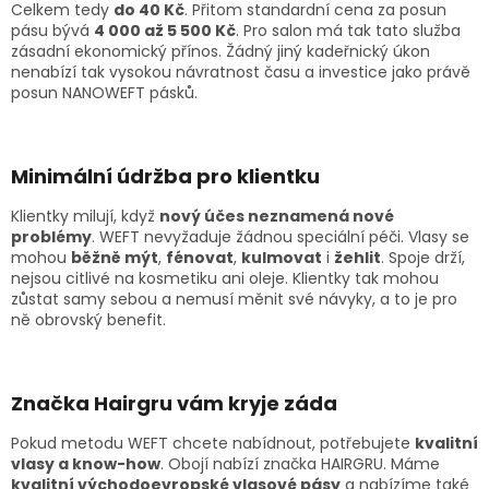
Celkem tedy
do 40 Kč
. Přitom standardní cena za posun
pásu bývá
4 000 až 5 500 Kč
. Pro salon má tak tato služba
zásadní ekonomický přínos. Žádný jiný kadeřnický úkon
nenabízí tak vysokou návratnost času a investice jako právě
posun NANOWEFT pásků.
Minimální údržba pro klientku
Klientky milují, když
nový účes neznamená nové
problémy
. WEFT nevyžaduje žádnou speciální péči. Vlasy se
mohou
běžně mýt
,
fénovat
,
kulmovat
i
žehlit
. Spoje drží,
nejsou citlivé na kosmetiku ani oleje. Klientky tak mohou
zůstat samy sebou a nemusí měnit své návyky, a to je pro
ně obrovský benefit.
Značka Hairgru vám kryje záda
Pokud metodu WEFT chcete nabídnout, potřebujete
kvalitní
vlasy a know-how
. Obojí nabízí značka HAIRGRU. Máme
kvalitní východoevropské vlasové pásy
a nabízíme také